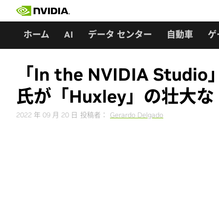
Skip
to
content
ホーム
AI
データ センター
自動車
ゲ
「In the NVIDIA St
氏が「Huxley」の壮大な
2022 年 09 月 20 日
投稿者：
Gerardo Delgado