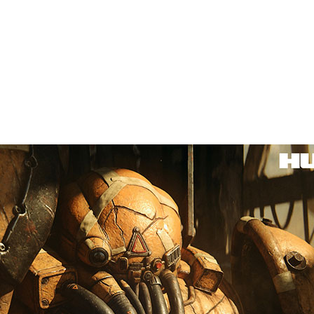
NVIDIA GeForce RTX GPU により、SF
変貌
クリエイティブ活動のヒントやコツを説明し、
NVIDIA
クフローを加速する様子を毎週紹介する「
In the NVIDIA