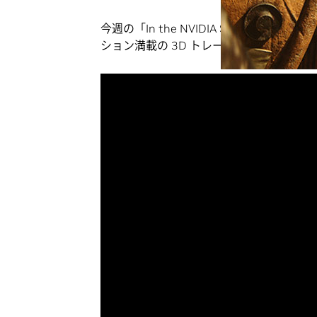
今週の「In the NVIDIA Studio」では
ション満載の 3D トレーラーとして生ま