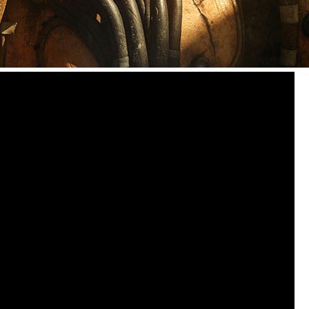
、衝撃的な SF コミック『
Huxley
』が、興奮と陰謀に満ちたアク
れ変わりました。