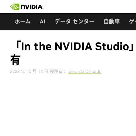
Skip
to
content
ホーム
AI
データ センター
自動車
ゲ
「In the NVIDIA S
有
2022 年 10 月 12 日
投稿者：
Gerardo Delgado