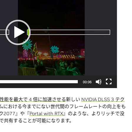
性能を最大で 4 倍に加速させる
新しい
NVIDIA DLSS 3 テク
ゲームにおける今までにない世代間のフレームレートの向上をも
2077』や『
Portal with RTX
』のような、よりリッチで没
で共有することが可能になります。