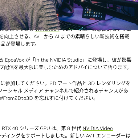
、新しい GeForce RTX 40シリーズの機能、テクノロ
ツ制作を劇的に高速化するのかについても深掘りします。
者の集まりである
TwitchCon
では、Twitch の意欲的なクリエ
上させる、AV1 から AI までの素晴らしい新技術を搭載
品が登場します。
Vox が「In the NVIDIA Studio」に登場し、彼が影響
ブ配信を最大限に楽しむためのアドバイについて語ります。
ンジに参加してください。2D アート作品と 3D レンダリングを
io のソーシャル メディア チャンネルで紹介されるチャンスがあ
rom2Dto3D を忘れずに付けてください。
 RTX 40 シリーズ GPU は、第 8 世代
NVIDIA Video
ンコーディングをサポートしました。新しい AV1 エンコーダーは