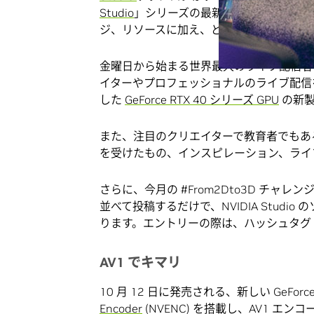
Studio
」シリーズの最新号です。前回に引き続き
ジ、リソースに加え、どのようにコンテン
金曜日から始まる世界最大のライブ配信
イターやプロフェッショナルのライブ配信を向
した
GeForce RTX 40 シリーズ GPU
の新製
また、注目のクリエイターで教育者でもある Epos
を受けたもの、インスピレーション、ライ
さらに、今月の #From2Dto3D チャレ
並べて投稿するだけで、NVIDIA Stud
ります。エントリーの際は、ハッシュタグ #F
AV1 でキマリ
10 月 12 日に発売される、新しい GeForce
Encoder
(NVENC) を搭載し、AV1 エ