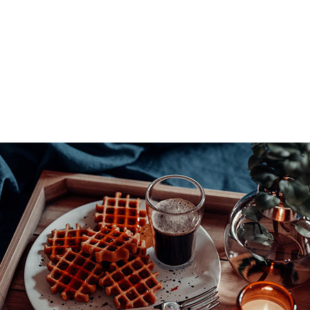
o」では、アーティストのブライアン ライ (Brian Lai) 氏
の制作過程をご紹介します。Chaos V-Ray
使用してこの作品を制作した様子を解説します。
クリエイティブ活動のヒントやコツを説明し、
NVIDIA
クフローを加速する様子を毎週紹介する「
In the NVIDIA