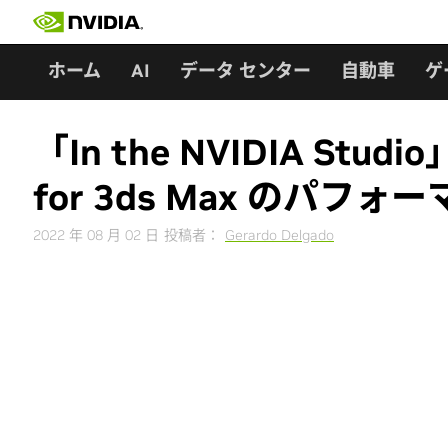
Skip
to
content
ホーム
AI
データ センター
自動車
ゲ
「In the NVIDIA Studi
for 3ds Max のパフ
2022 年 08 月 02 日
投稿者：
Gerardo Delgado