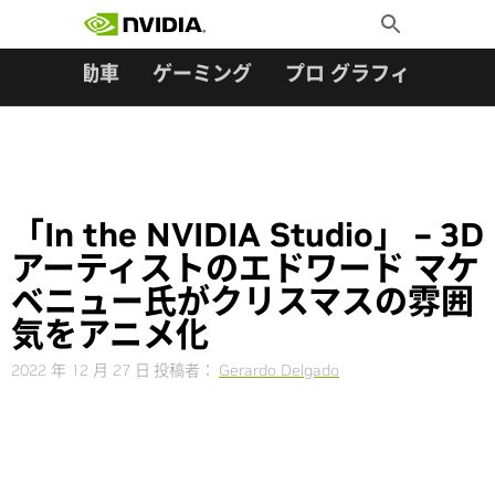
検索:
Skip
Toggle
to
Search
content
ター
自動車
ゲーミング
プロ グラフィックス
「In the NVIDIA Studio」 – 3D
アーティストのエドワード マケ
ベニュー氏がクリスマスの雰囲
気をアニメ化
2022 年 12 月 27 日
投稿者：
Gerardo Delgado