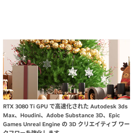
Share
NVIDIA Omniverse Create アプリは、GeForce
RTX 3080 Ti GPU で高速化された Autodesk 3ds
Max、Houdini、Adobe Substance 3D、Epic
Games Unreal Engine の 3D クリエイティブ ワー