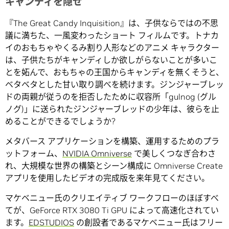
キャンディを隠せ
『The Great Candy Inquisition』は、子供ならではの不思
議に満ちた、一風変わったショート フィルムです。トナカ
イのおもちゃやくるみ割り人形などのアニメ キャラクター
は、子供たちがキャンディしか欲しがらないことが多いこ
とを妬んで、おもちゃの王国からキャンディを無くそうと、
ベタベタとした甘い取り調べを続けます。ジンジャーブレッ
ドの両親が従うのを拒否したために収容所「gulnog (グル
ノグ)」に送られたジンジャーブレッドの少年は、彼らを止
めることができるでしょうか?
メタバース アプリケーションを構築、運用するためのプラ
ットフォーム、
NVIDIA Omniverse
で美しくつなぎ合わさ
れ、大規模な世界の構築とシーン構成に Omniverse Create
アプリを使用したビデオの完成版を来年見てください。
マケベニュー氏のクリエイティブ ワークフローのほぼすべ
てが、GeForce RTX 3080 Ti GPU によって高速化されてい
ます。
EDSTUDIOS
の創設者であるマケベニュー氏はフリー