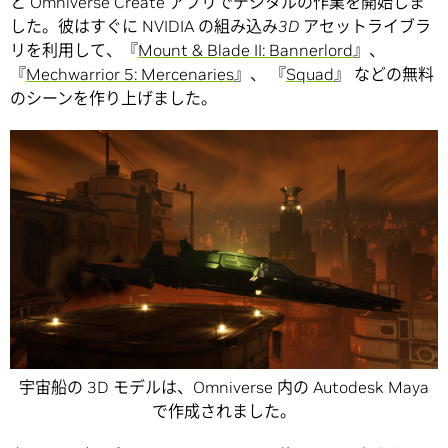
と Omniverse Create アプリでデジタルの作業を開始しま
した。彼はすぐに NVIDIA の組み込
み
3D
アセット
ライブラ
リを利用して
、『
Mount & Blade II: Bannerlord
』、
『
Mechwarrior 5: Mercenaries
』、 『
Squad
』 などの無料
のシーンを作り上げました。
宇宙船の 3D モデルは、Omniverse 内の Autodesk Maya
で作成されました。