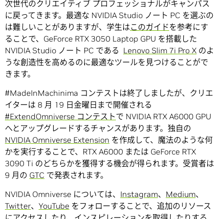
次世代のクリエイティブ プロフェッショナルがキャンパス
に戻ってきます。最適な NVIDIA Studio ノート PC を選ぶの
は難しいことがありますが、学生は
このガイド
を参考にす
ることで、GeForce RTX 3050 Laptop GPU を搭載した
NVIDIA Studio ノート PC である
Lenovo Slim 7i Pro X
のよ
うな創造性を高めるのに最適なツールを見つけることがで
きます。
#MadeInMachinima コンテストは終了しましたが、クリエ
イターは 8 月 19 日金曜日まで開催される
#ExtendOmniverse コンテスト
で NVIDIA RTX A6000 GPU
へとアップグレードするチャンスがあります。独自の
NVIDIA Omniverse Extension
を作成して、魔法のような何
かを実行することで、RTX A6000 または GeForce RTX
3090 Ti のどちらかを獲得する機会が得られます。受賞者は
9 月の
GTC
で発表されます。
NVIDIA Omniverse については、
Instagram
、
Medium
、
Twitter
、
YouTube
をフォローすることで、追加のリソース
にアクセスしたり、インスピレーションを取得したりする