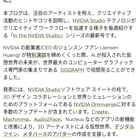
に。
本ブログは、注目のアーティストを称え、クリエイティブ
活動のヒントやコツを説明し、
NVIDIA Studio
テクノロジが
クリエイティブ ワークフローを加速する様子を毎週紹介す
る「
In the NVIDIA Studio
」シリーズの最新号です。
NVIDIA の創業者/CEO のジェンスン フアン (Jensen
Huang) が
特別演説
を締めくくった際、AI が投入された仮
想世界の未来が、世界最大のコンピューター グラフィック
ス専門家の集まりである
SIGGRAPH
で垣間見ることができ
ました。
発表には、
NVIDIA Studio
ソフトウェア スイートの柱で、
3D デザイン コラボレーションと世界シミュレーションの
ためのプラットフォームである
NVIDIA Omniverse
に対する
多数のアップデートが含まれています。
Create
、
Machinima
、
Audio2Face
、Nucleus などのアプリの新機能
と改善により、3D アーティストによる仮想世界、
デジタル
ツイン
、
メタバース
の
アバター
の作成を支援します。