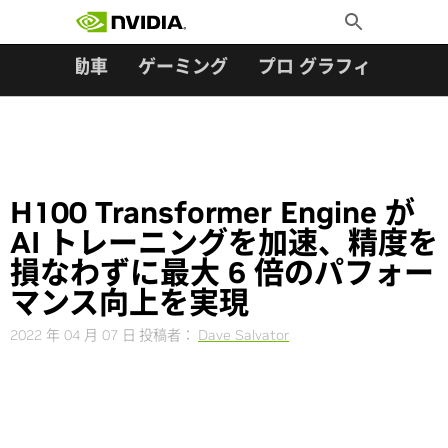
検索:
Skip
Toggle
to
Search
content
ター
自動車
ゲーミング
プロ グラフィックス
H100 Transformer Engine が
AI トレーニングを加速、精度を
損なわずに最大 6 倍のパフォー
マンス向上を実現
2022 年 04 月 07 日
投稿者：
Dave Salvator