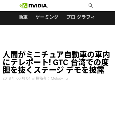
検索:
Skip
Toggle
to
Search
content
ター
自動車
ゲーミング
プロ グラフィックス
人間がミニチュア自動車の車内
にテレポート! GTC 台湾での度
胆を抜くステージ デモを披露
2018 年 06 月 04 日
投稿者：
Melody Tu