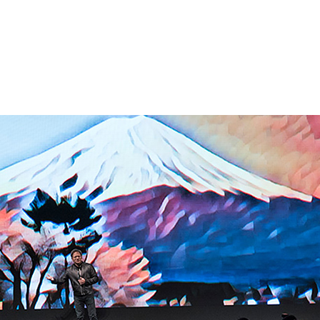
都市目となるここ東京で先日開催されました。2,600 名を超え
催され、いずれも満員となった北京、台湾、アムステルダ
ものです。
（AI）、ロボティクス、自律走行車のテクノロジにおける
場者は、自律走行車、ディープラーニング、スーパーコンピ
向け視覚化と仮想現実 (VR)、グラフィックス仮想化といっ
れる 70 のセッションに参加しました。