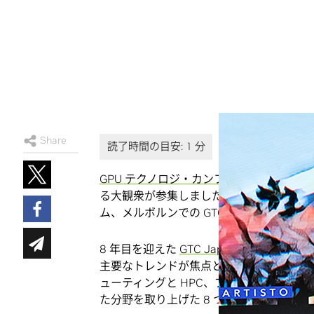
Share
GPU テクノロジ・カンファレンス
が 5 
る大観衆が参集しました。ここ数週間で開
ム、メルボルンでの GTC イベントに続く
8 年目を迎えた
GTC Japan
では、人工知能
主要なトレンドが焦点となっています。来
ューティングと HPC、プロフェッショナル
た分野を取り上げた 8 つのトラックで行わ