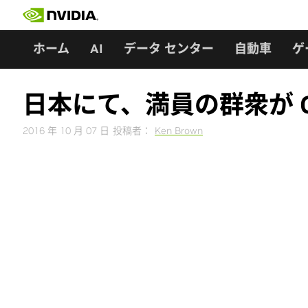
Skip
to
content
ホーム
AI
データ センター
自動車
ゲ
日本にて、満員の群衆が 
2016 年 10 月 07 日
投稿者：
Ken Brown