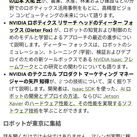
の山本 大祐 氏
が、農業、水産、林業および建設などの分
野でのロボティックス活用事例をもとに、高精度ビジョ
ン コンピューティングの未来について語ります。
NVIDIA ロボティクス リサーチ ヘッドのディーター フォ
ックス (Dieter Fox)
が、ロボットの知覚および制御のた
めのモデルと学習によるアプローチの最近の進歩につい
て説明します。ディーター フォックスは、ロボットのシ
ミュレーション、トレーニング (学習)、検証およびデプ
ロイのための新ツールボックスである
NVIDIA Isaac フレ
ームワーク
とこの研究との関わりについても語ります。
NVIDIA のテクニカル プロダクト マーケティング マネー
ジャーの矢戸 知得
が、2 つの技術について、深く掘り下
げて説明します。開発者は、
Isaac SDK
を使った、
AI ロ
ボットの開発とデプロイの方法
、ならびに
Jetson
Xavier
の
ハードウェア性能と、その性能を実現するソフ
トウェア技術
を学ぶことができます。
ロボットが東京に集結
話を聞くだけでは十分ではありません。マシンが実際に稼