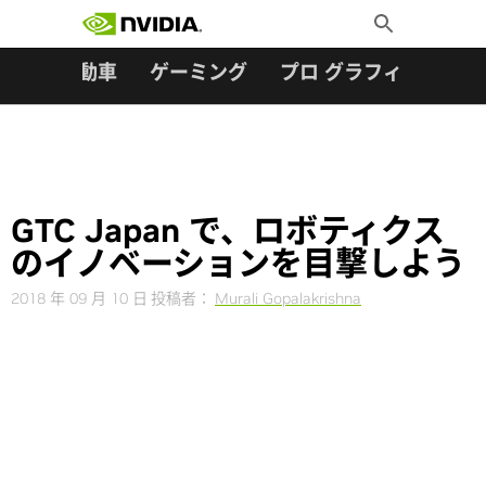
検索:
Skip
Toggle
to
Search
content
ター
自動車
ゲーミング
プロ グラフィックス
GTC Japan で、ロボティクス
のイノベーションを目撃しよう
2018 年 09 月 10 日
投稿者：
Murali Gopalakrishna