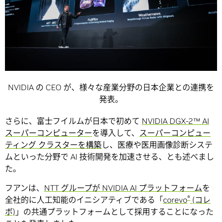
NVIDIA の CEO が、様々な産業分野の日本企業との連携を
発表。
さらに、富士フイルムが日本で初めて
NVIDIA DGX-2™ AI
スーパーコンピューター
を導入して、
スーパーコンピュー
ティング クラスターを構築
し、医療や医用画像診断システ
ムといった分野で AI 技術開発を加速させる、とも述べまし
た。
フアンは、
NTT グループが NVIDIA AI プラットフォーム
を
®
全社的に人工知能のイニシアティブである「
corevo
(コレ
ボ)
」の共通プラットフォームとして採用することになった