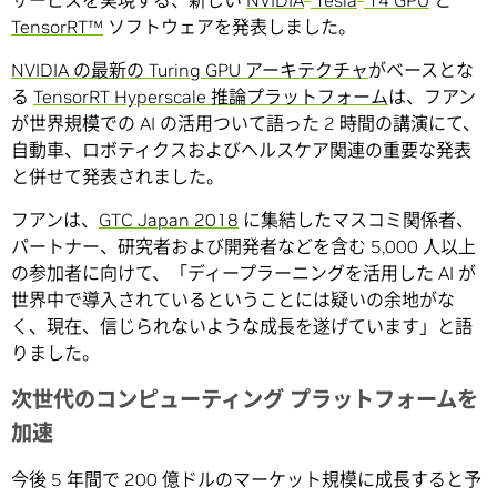
サービスを実現する、新しい
NVIDIA
Tesla
T4 GPU
と
TensorRT™
ソフトウェアを発表しました。
NVIDIA の最新の Turing GPU アーキテクチャ
がベースとな
る
TensorRT Hyperscale 推論プラットフォーム
は、フアン
が世界規模での AI の活用ついて語った 2 時間の講演にて、
自動車、ロボティクスおよびヘルスケア関連の重要な発表
と併せて発表されました。
フアンは、
GTC Japan 2018
に集結したマスコミ関係者、
パートナー、研究者および開発者などを含む 5,000 人以上
の参加者に向けて、「ディープラーニングを活用した AI が
世界中で導入されているということには疑いの余地がな
く、現在、信じられないような成長を遂げています」と語
りました。
次世代のコンピューティング プラットフォームを
加速
今後 5 年間で 200 億ドルのマーケット規模に成長すると予