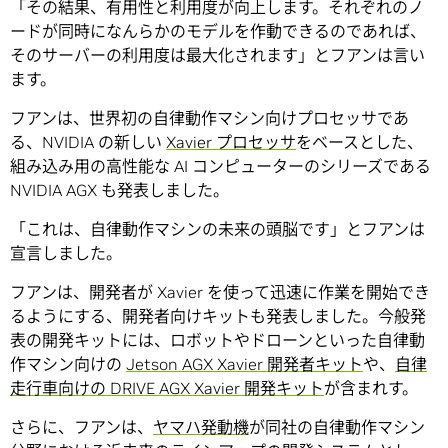
「その結果、有用性と利用度が向上します。それぞれのノ
ードが同時になんらかのモデルを作動できるのであれば、
そのサーバーの利用度は最大化されます」とフアンは言い
ます。
フアンは、世界初の自律動作マシン向けプロセッサであ
る、NVIDIA の新しい
Xavier プロセッサ
をベースとした、
組み込み用の高性能な AI コンピューターのシリーズである
NVIDIA AGX も発表しました。
「これは、自律動作マシンの未来の頭脳です」とフアンは
宣言しました。
フアンは、開発者が Xavier を使って迅速に作業を開始でき
るようにする、開発者向けキットも発表しました。今般発
表の開発キットには、ロボットやドローンといった自律動
作マシン向けの
Jetson AGX Xavier 開発者キット
や、
自律
走行車向けの DRIVE AGX Xavier 開発キット
が含まれす。
さらに、フアンは、
ヤマハ発動機
が同社の自律動作マシン