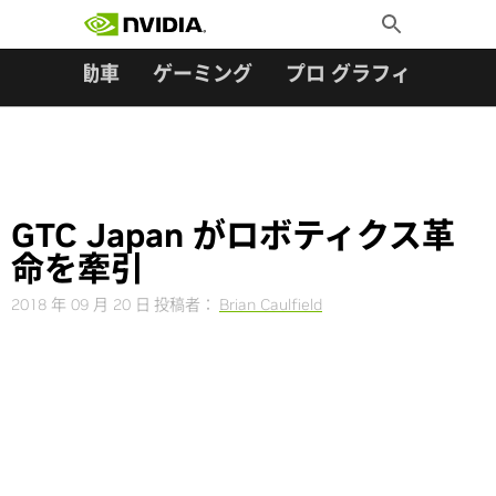
検索:
Skip
Toggle
to
Search
content
ター
自動車
ゲーミング
プロ グラフィックス
GTC Japan がロボティクス革
命を牽引
2018 年 09 月 20 日
投稿者：
Brian Caulfield