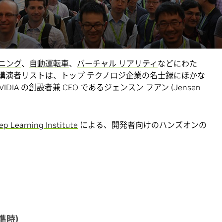
者や研究者が NVIDIA の GTC に参加しました。今年は、
北
トン D.C.
、
東京
で予定されているイベントに、2 万人以
ついては、
全スケジュール
をご確認ください。
ニング
、
自動運転車
、
バーチャル リアリティ
などにわた
講演者リストは、トップ テクノロジ企業の名士録にほかな
A の創設者兼 CEO であるジェンスン フアン (Jensen
ep Learning Institute
による、開発者向けのハンズオンの
準時)