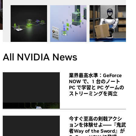
All NVIDIA News
業界最高水準：GeForce
NOW で、1 台のノート
PC で学習と PC ゲームの
ストリーミングを両立
今すぐ至高の剣戟アクシ
ョンを体験せよ――『鬼武
者Way of the Sword』が