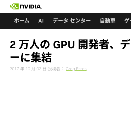
Skip
to
content
ホーム
AI
データ センター
自動車
ゲ
2 万人の GPU 開発者、
ーに集結
2017 年 10 月 02 日
投稿者：
Greg Estes