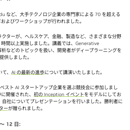
、Baidu など、大手テクノロジ企業の専門家による 70 を超える
ラボおよびワークショップが行われました。
の認定インストラクターが、ヘルスケア、金融、製造など、さまざまな分野
 時間以上実施しました。講義では、Generative
理、ゲノム解析などのトピックを扱い、開発者がディープラーニングを
提供しました。
いて、
AI の最新の進歩
について講演いたしました。
ベスト AI スタートアップ企業を選ぶ競技会に参加しまし
中に開催された、
初の Inception イベント
をモデルにしてお
に対し、自社についてプレゼンテーションを行いました。勝利者に
ーター
が贈られました。
～ 12 日: