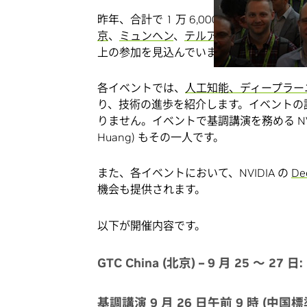
昨年、合計で 1 万 6,000 人を超える開発
京
、
ミュンヘン
、
テルアビブ
、
台北
、
ワシン
上の参加を見込んでいます。詳細や登録に
各イベントでは、
人工知能、ディープラー
り、技術の進歩を紹介します。イベントの
りません。イベントで基調講演を務める NVIDI
Huang) もその一人です。
また、各イベントにおいて、NVIDIA の
De
機会も提供されます。
以下が開催内容です。
GTC China (北京) – 9 月 25 ～ 27 日:
基調講演 9 月 26 日午前 9 時 (中国標