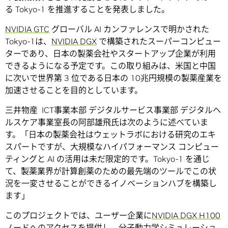
る Tokyo-1 を推進することを発表しました。
NVIDIA GTC
グローバル AI カンファレンスで明かされた
Tokyo-1は、
NVIDIA DGX
で構築されたスーパーコンピュー
ターであり、日本の製薬会社やスタートアップ企業が利用
できるようになる予定です。この取り組みは、米国と中国
に次いで世界第 3 位である日本の 10兆円規模の製薬産業を
加速させることを目的としています。
三井物産 ICT事業本部 デジタルサービス事業部 デジタルヘ
ルスケア事業室長の阿部雄飛氏は次のように述べていま
す。「日本の製薬会社はウェットラボにおける研究のエキ
スパートですが、大規模なハイパフォーマンス コンピュー
ティングと AI の活用は未だ限定的です。Tokyo-1 を通じ
て、製薬業界が計算創薬のための最先端のツールでこの状
況を一変させることができるイノベーションハブを構築し
ます」
このプロジェクトでは、ユーザー企業に
NVIDIA DGX H100
ノードへのアクセスを提供し、分子動力学シミュレーショ