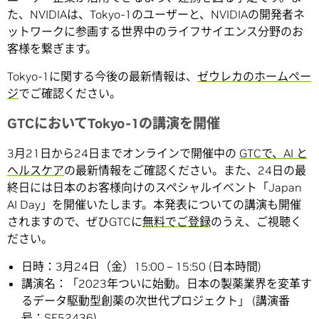
た、NVIDIAは、Tokyo-1のユーザーと、NVIDIAの開発者ネ
ットワークに参画する世界中のライフサイエンス分野のお
客様を繋ぎます。
Tokyo-1に関する今後の最新情報は、
ゼウレカのホームペー
ジ
でご確認ください。
GTCにおいてTokyo-1の講演を開催
3月21日から24日までオンラインで開催中の
GTCで、AI と
ヘルスケア
の最新情報をご確認ください。また、24日の最
終日には日本のお客様向けのスペシャルイベント「Japan
AI Day」を開催いたします。本発表についての講演も開催
されますので、ぜひGTCに
無料でご登録
のうえ、ご視聴く
ださい。
日時：3月24日（金）15:00 – 15:50 (日本時間)
講演名：「2023年ついに始動。日本の製薬業界を変革す
るデータ駆動型創薬の次世代プロジェクト」 (講演番
号：
SE52436
)