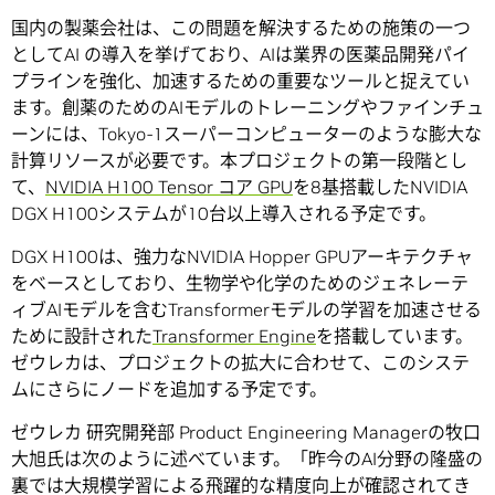
国内の製薬会社は、この問題を解決するための施策の一つ
としてAI の導入を挙げており、AIは業界の医薬品開発パイ
プラインを強化、加速するための重要なツールと捉えてい
ます。創薬のためのAIモデルのトレーニングやファインチュ
ーンには、Tokyo-1スーパーコンピューターのような膨大な
計算リソースが必要です。本プロジェクトの第一段階とし
て、
NVIDIA H100 Tensor コア GPU
を8基搭載したNVIDIA
DGX H100システムが10台以上導入される予定です。
DGX H100は、強力なNVIDIA Hopper GPUアーキテクチャ
をベースとしており、生物学や化学のためのジェネレーテ
ィブAIモデルを含むTransformerモデルの学習を加速させる
ために設計された
Transformer Engine
を搭載しています。
ゼウレカは、プロジェクトの拡大に合わせて、このシステ
ムにさらにノードを追加する予定です。
ゼウレカ 研究開発部 Product Engineering Managerの牧口
大旭氏は次のように述べています。「昨今のAI分野の隆盛の
裏では大規模学習による飛躍的な精度向上が確認されてき