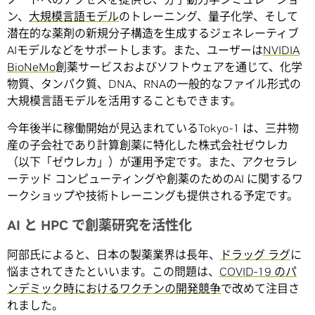
ン、
大規模言語モデル
のトレーニング、量子化学、そして
潜在的な薬剤の新規分子構造を生成するジェネレーティブ
AIモデルなどをサポートします。また、ユーザーは
NVIDIA
BioNeMo
創薬サービスおよびソフトウェアを通じて、化学
物質、タンパク質、DNA、RNAの一般的なファイル形式の
大規模言語モデルを活用することもできます。
今年後半に稼働開始が見込まれているTokyo-1 は、三井物
産の子会社であり計算創薬に特化した株式会社ゼウレカ
（以下「ゼウレカ」）が運用予定です。また、アクセラレ
ーテッド コンピューティングや創薬のためのAI に関するワ
ークショップや技術トレーニングも提供される予定です。
AI と HPC で創薬研究を活性化
阿部氏によると、日本の製薬業界は長年、
ドラッグ ラグ
に
悩まされてきたといいます。この問題は、
COVID-19 のパ
ンデミック時におけるワクチンの開発競争
で改めて注目さ
れました。