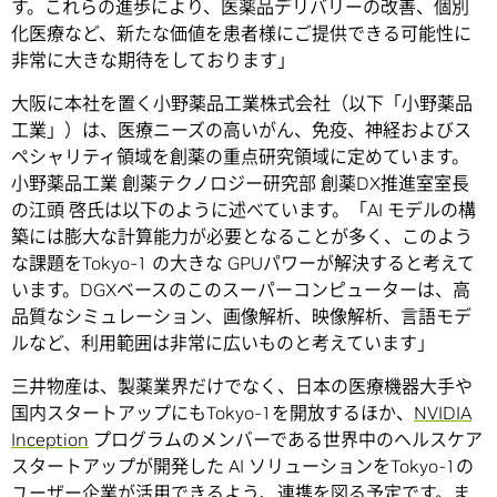
す。これらの進歩により、医薬品デリバリーの改善、個別
化医療など、新たな価値を患者様にご提供できる可能性に
非常に大きな期待をしております」
大阪に本社を置く小野薬品工業株式会社（以下「小野薬品
工業」）は、医療ニーズの高いがん、免疫、神経およびス
ペシャリティ領域を創薬の重点研究領域に定めています。
小野薬品工業 創薬テクノロジー研究部 創薬DX推進室室長
の江頭 啓氏は以下のように述べています。「AI モデルの構
築には膨大な計算能力が必要となることが多く、このよう
な課題をTokyo-1 の大きな GPUパワーが解決すると考えて
います。DGXベースのこのスーパーコンピューターは、高
品質なシミュレーション、画像解析、映像解析、言語モデ
ルなど、利用範囲は非常に広いものと考えています」
三井物産は、製薬業界だけでなく、日本の医療機器大手や
国内スタートアップにもTokyo-1を開放するほか、
NVIDIA
Inception
プログラムのメンバーである世界中のヘルスケア
スタートアップが開発した AI ソリューションをTokyo-1の
ユーザー企業が活用できるよう、連携を図る予定です。ま