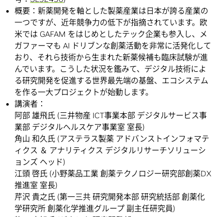
概要：新薬開発を軸とした製薬産業は日本が誇る産業の
一つですが、近年競争力の低下が指摘されています。欧
米では GAFAM をはじめとしたテック企業も参入し、メ
ガファーマも AI ドリブンな創薬活動を非常に活発化して
おり、それら技術から生まれた新薬候補も臨床試験が進
んでいます。こうした状況を鑑みて、デジタル技術によ
る研究開発を促進する世界最先端の基盤、エコシステム
を作る一大プロジェクトが始動します。
講演者：
阿部 雄飛氏 (三井物産 ICT事業本部 デジタルサービス事
業部 デジタルヘルスケア事業室 室長)
角山 和久氏 (アステラス製薬 アドバンストインフォマテ
ィクス ＆ アナリティクス デジタルリサーチソリューシ
ョンズ ヘッド)
江頭 啓氏 (小野薬品工業 創薬テクノロジー研究部創薬DX
推進室 室長)
芹沢 貴之氏 (第一三共 研究開発本部 研究統括部 創薬化
学研究所 創薬化学推進グループ 副主任研究員)