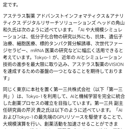
定です。
アステラス製薬 アドバンストインフォマティクス＆アナリ
ティクス デジタルリサーチソリューションズ ヘッドの角山
和久氏は次のように述べています。「AI や大規模シミュレ
ーションは、低分子化合物の研究以外にも、抗体、遺伝子
治療、細胞医療、標的タンパク質分解誘導、次世代ファー
ジセラピー、mRNA 医薬の研究などに幅広く活用できると
考えています。Tokyo-1 が、近年の AIとシミュレーション
技術の進歩を最大限に取り込み、アステラス製薬のVISION
を達成するための基盤の一つとなることを期待しておりま
す」
同じく東京に本社を置く第一三共株式会社（以下「第一三
共」）は、Tokyo-1を利用して、AIと機械学習を完全に統合
した創薬プロセスの確立を目指しています。第一三共 副主
任研究員の芹沢 貴之氏は以下のように述べています。「AI
およびTokyo-1の最先端のGPUリソースを駆使することで、
大規模演算を行い、創薬活動を加速させることができま