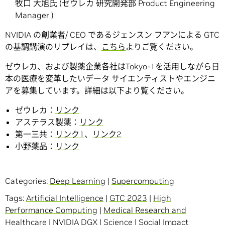
牧口 大旭氏 (ゼウレカ 研究開発部 Product Engineering
Manager )
NVIDIA の創業者/ CEO であるジェンスン フアンによる GTC
の基調講演のリプレイは、
こちら
よりご覧ください。
ゼウレカ、および製薬企業各社はTokyo-1を活用しながら日
本の医療を変革したいデータ サイエンティストやエンジニ
アを募集しています。詳細は以下より覧ください。
ゼウレカ：
リンク
アステラス製薬：
リンク
第一三共：
リンク1
、
リンク2
小野薬品：
リンク
Categories:
Deep Learning
|
Supercomputing
Tags:
Artificial Intelligence
|
GTC 2023
|
High
Performance Computing
|
Medical Research and
Healthcare
|
NVIDIA DGX
|
Science
|
Social Impact