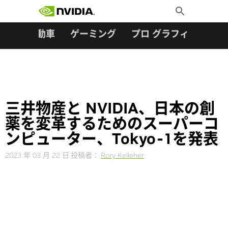
検索:
Skip
Toggle
to
Search
content
ター
自動車
ゲーミング
プロ グラフィックス
三井物産と NVIDIA、日本の創
薬を変革するためのスーパーコ
ンピューター、Tokyo-1を発表
2023 年 03 月 22 日
投稿者：
Rory Kelleher