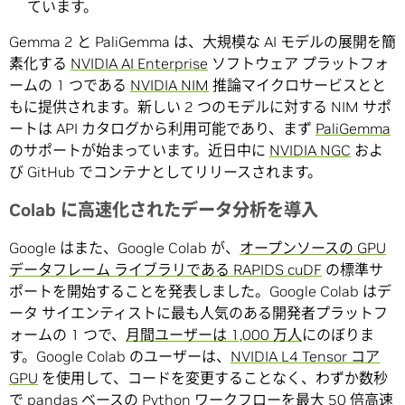
ています。
Gemma 2 と PaliGemma は、大規模な AI モデルの展開を簡
素化する
NVIDIA AI Enterprise
ソフトウェア プラットフォ
ームの 1 つである
NVIDIA NIM
推論マイクロサービスとと
もに提供されます。新しい 2 つのモデルに対する NIM サポ
ートは API カタログから利用可能であり、まず
PaliGemma
のサポートが始まっています。近日中に
NVIDIA NGC
およ
び GitHub でコンテナとしてリリースされます。
Colab に高速化されたデータ分析を導入
Google はまた、Google Colab が、
オープンソースの GPU
データフレーム ライブラリである RAPIDS cuDF
の標準サ
ポートを開始することを発表しました。Google Colab はデ
ータ サイエンティストに最も人気のある開発者プラットフ
ォームの 1 つで、
月間ユーザーは 1,000 万人
にのぼりま
す。Google Colab のユーザーは、
NVIDIA L4 Tensor コア
GPU
を使用して、コードを変更することなく、わずか数秒
で pandas ベースの Python ワークフローを最大 50 倍高速