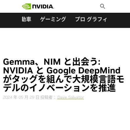
検索:
Skip
Toggle
to
Search
content
ター
自動車
ゲーミング
プロ グラフィックス
Gemma、NIM と出会う:
NVIDIA と Google DeepMind
がタッグを組んで大規模言語モ
デルのイノベーションを推進
2024 年 05 月 29 日
投稿者：
Dave Salvator