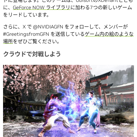
ドに登場します。このゲームは、UbisoftのXDefiantととも
に、
GeForce NOW ライブラリ
に加わる7つの新しいゲーム
をリードしています。
さらに、X で @NVIDIAGFN をフォローして、メンバーが
#GreetingsfromGFN を送信している
ゲーム内の絵のような
場所
をぜひご覧ください。
クラウドで対戦しよう