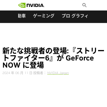
検索:
Skip
Toggle
to
Search
content
ター
自動車
ゲーミング
プロ グラフィックス
新たな挑戦者の登場:『ストリー
トファイター6』が GeForce
NOW に登場
2024 年 06 月 11 日
投稿者：
NVIDIA Japan