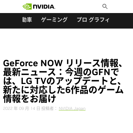
検索:
Skip
Toggle
to
Search
content
ター
自動車
ゲーミング
プロ グラフィックス
GeForce NOW リリース情報、
最新ニュース：今週のGFNで
は、LG TVのアップデートと、
新たに対応した6作品のゲーム
情報をお届け
2022 年 09 月 14 日
投稿者：
NVIDIA Japan