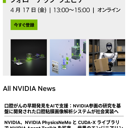
All NVIDIA News
口腔がんの早期発見をAIで支援：NVIDIA参画の研究を基
盤に開発された口腔粘膜画像解析システムが社会実装へ
NVIDIA、NVIDIA PhysicsNeMo と CUDA-X ライブラリ
で NVIDIA Agent Toolkit を拡充 ― 世界のエンジニアリン