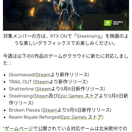
対象メンバーの方は、RTX ONで「Steelrising」を映画のよ
うな美しいグラフィックスでお楽しみください。
今週は以下の6作品のゲームがクラウドに新たに対応しまし
た：
Gloomwood(
Steam
より新作リリース)
TRAIL OUT (
Steam
より新作リリース)
Shatterline (
Steam
より9月8日新作リリース)
Steelrising(
Steam
及び
Epic Games ストア
より9月8日新
作リリース)
Broken Pieces (
Steam
より9月9日新作リリース)
Realm Royale Reforged(
Epic Games ストア
)
*
ゲームページ
で公開されている対応ゲームは北米欧州での