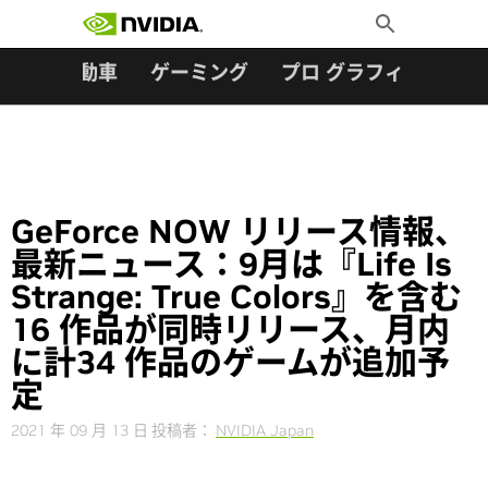
検索:
Skip
Toggle
to
Search
content
ター
自動車
ゲーミング
プロ グラフィックス
GeForce NOW リリース情報、
最新ニュース：9月は『Life Is
Strange: True Colors』を含む
16 作品が同時リリース、月内
に計34 作品のゲームが追加予
定
2021 年 09 月 13 日
投稿者：
NVIDIA Japan