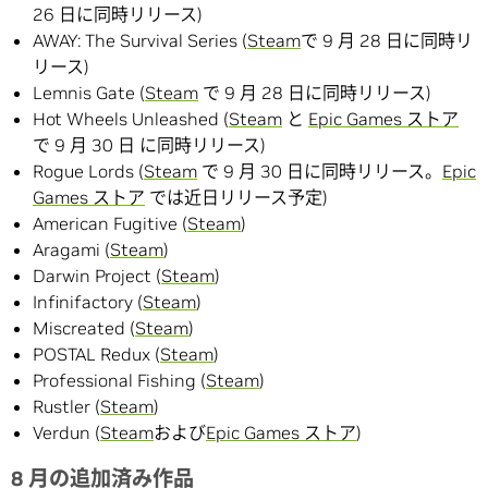
26 日に同時リリース)
AWAY: The Survival Series (
Steam
で 9 月 28 日に同時リ
リース)
Lemnis Gate (
Steam
で 9 月 28 日に同時リリース)
Hot Wheels Unleashed (
Steam
と
Epic Games ストア
で 9 月 30 日 に同時リリース)
Rogue Lords (
Steam
で 9 月 30 日に同時リリース。
Epic
Games ストア
では近日リリース予定)
American Fugitive (
Steam
)
Aragami (
Steam
)
Darwin Project (
Steam
)
Infinifactory (
Steam
)
Miscreated (
Steam
)
POSTAL Redux (
Steam
)
Professional Fishing (
Steam
)
Rustler (
Steam
)
Verdun (
Steam
および
Epic Games ストア
)
8 月の追加済み作品