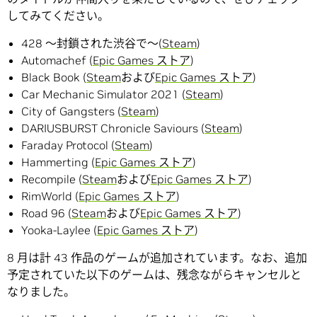
してみてください。
428 〜封鎖された渋谷で〜(
Steam
)
Automachef (
Epic Games ストア
)
Black Book (
Steam
および
Epic Games ストア
)
Car Mechanic Simulator 2021 (
Steam
)
City of Gangsters (
Steam
)
DARIUSBURST Chronicle Saviours (
Steam
)
Faraday Protocol (
Steam
)
Hammerting (
Epic Games ストア
)
Recompile (
Steam
および
Epic Games ストア
)
RimWorld (
Epic Games ストア
)
Road 96 (
Steam
および
Epic Games ストア
)
Yooka-Laylee (
Epic Games ストア
)
8 月は計 43 作品のゲームが追加されています。なお、追加
予定されていた以下のゲームは、残念ながらキャンセルと
なりました。