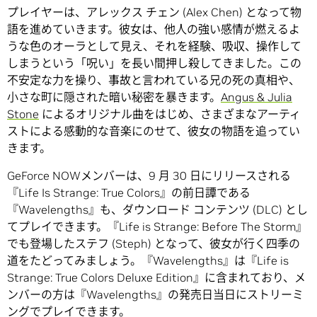
プレイヤーは、アレックス チェン (Alex Chen) となって物
語を進めていきます。彼女は、他人の強い感情が燃えるよ
うな色のオーラとして見え、それを経験、吸収、操作して
しまうという「呪い」を長い間押し殺してきました。この
不安定な力を操り、事故と言われている兄の死の真相や、
小さな町に隠された暗い秘密を暴きます。
Angus & Julia
Stone
によるオリジナル曲をはじめ、さまざまなアーティ
ストによる感動的な音楽にのせて、彼女の物語を追ってい
きます。
GeForce NOWメンバーは、9 月 30 日にリリースされる
『Life Is Strange: True Colors』の前日譚である
『Wavelengths』も、ダウンロード コンテンツ (DLC) とし
てプレイできます。『Life is Strange: Before The Storm』
でも登場したステフ (Steph) となって、彼女が行く四季の
道をたどってみましょう。『Wavelengths』は『Life is
Strange: True Colors Deluxe Edition』に含まれており、メ
ンバーの方は『Wavelengths』の発売日当日にストリーミ
ングでプレイできます。