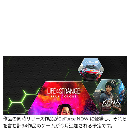
Share
9月は、待望の『Life is Strange: True Colors』を含む 16
作品の同時リリース作品が
GeForce NOW
に登場し、それら
を含む計34作品のゲームが今月追加される予定です。