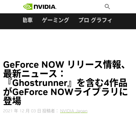
検索:
Skip
Toggle
to
Search
content
ター
自動車
ゲーミング
プロ グラフィックス
GeForce NOW リリース情報、
最新ニュース：
『Ghostrunner』を含む4作品
がGeForce NOWライブラリに
登場
2021 年 12 月 03 日
投稿者：
NVIDIA Japan