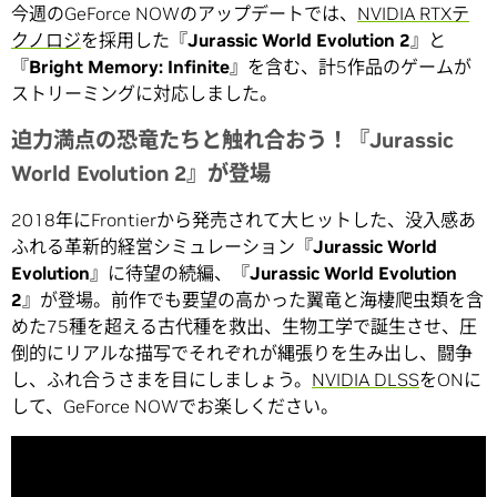
今週のGeForce NOWのアップデートでは、
NVIDIA RTXテ
クノロジ
を採用した『
Jurassic World Evolution 2
』と
『
Bright Memory: Infinite
』を含む、計5作品のゲームが
ストリーミングに対応しました。
迫力満点の恐竜たちと触れ合おう！『Jurassic
World Evolution 2』が登場
2018年にFrontierから発売されて大ヒットした、没入感あ
ふれる革新的経営シミュレーション『
Jurassic World
Evolution
』に待望の続編、『
Jurassic World Evolution
2
』が登場。前作でも要望の高かった翼竜と海棲爬虫類を含
めた75種を超える古代種を救出、生物工学で誕生させ、圧
倒的にリアルな描写でそれぞれが縄張りを生み出し、闘争
し、ふれ合うさまを目にしましょう。
NVIDIA DLSS
をONに
して、GeForce NOWでお楽しください。