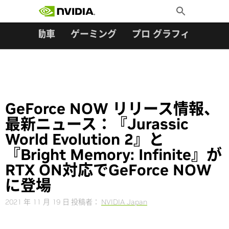
検索:
Skip
Toggle
to
Search
content
ター
自動車
ゲーミング
プロ グラフィックス
GeForce NOW リリース情報、
最新ニュース：『Jurassic
World Evolution 2』と
『Bright Memory: Infinite』が
RTX ON対応でGeForce NOW
に登場
2021 年 11 月 19 日
投稿者：
NVIDIA Japan