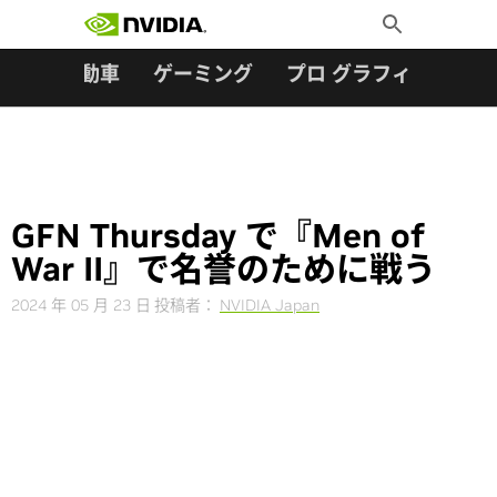
検索:
Skip
Toggle
to
Search
content
ター
自動車
ゲーミング
プロ グラフィックス
GFN Thursday で『Men of
War II』で名誉のために戦う
2024 年 05 月 23 日
投稿者：
NVIDIA Japan