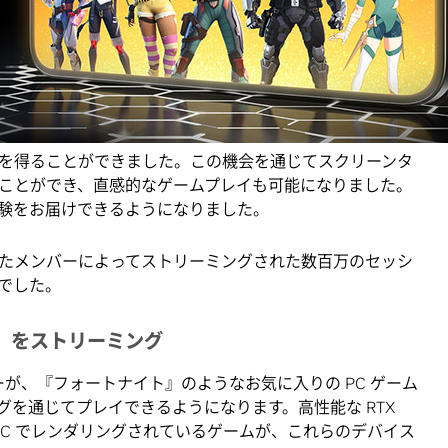
S の
Safari ウェブブラウザ
および
GeForce NOW Android
ア
ることができます。
orce NOWメンバーが 400 万回以上のセッションを数百種
を収めました。
を得ることができました。この機会を通じてスクリーンタ
ことができ、直感的なゲームプレイも可能になりました。
験をお届けできるようになりました。
たメンバーによってストリーミングされた数百万のセッシ
でした。
イト』をストリーミング
ーマーが、『フォートナイト』のようなお気に入りの PC ゲーム
グを通じてプレイできるようになります。高性能な RTX
 PC でレンダリングされているゲームが、これらのデバイス