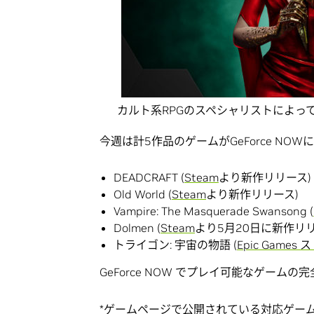
カルト系RPGのスペシャリストによって開発された
今週は計5作品のゲームがGeForce NO
DEADCRAFT (
Steam
より新作リリース)
Old World (
Steam
より新作リリース)
Vampire: The Masquerade Swansong (
Dolmen (
Steam
より5月20日に新作リリ
トライゴン: 宇宙の物語 (
Epic Games 
GeForce NOW でプレイ可能なゲームの
*
ゲームページ
で公開されている対応ゲー