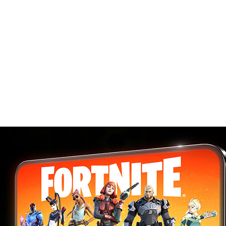
iOS Safari および Androidアプリからストリ
な『フォートナイト』がGeForce NOWに正式に対応しま