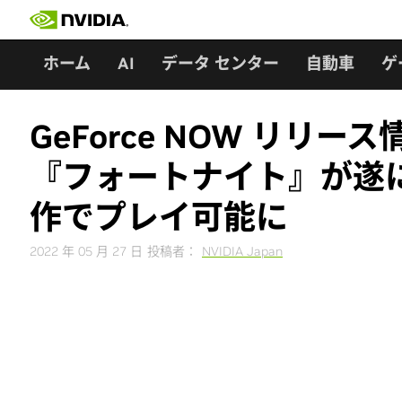
Skip
to
content
ホーム
AI
データ センター
自動車
ゲ
GeForce NOW リリ
『フォートナイト』が遂に正
作でプレイ可能に
2022 年 05 月 27 日
投稿者：
NVIDIA Japan