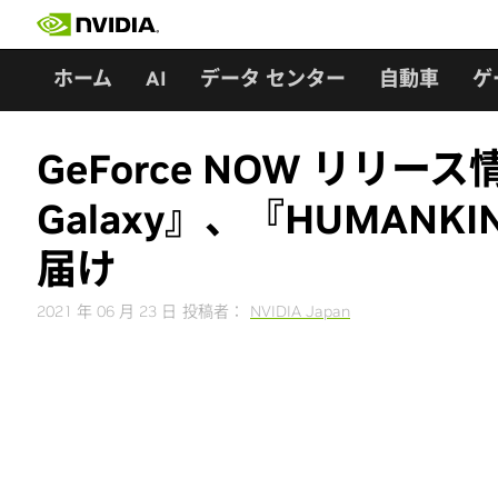
Skip
to
content
ホーム
AI
データ センター
自動車
ゲ
GeForce NOW リリース情
Galaxy』、『HUMAN
届け
2021 年 06 月 23 日
投稿者：
NVIDIA Japan