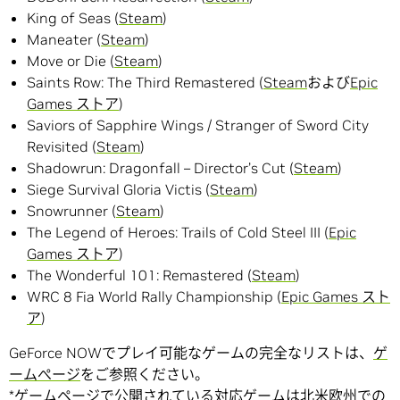
King of Seas (
Steam
)
Maneater (
Steam
)
Move or Die (
Steam
)
Saints Row: The Third Remastered (
Steam
および
Epic
Games ストア
)
Saviors of Sapphire Wings / Stranger of Sword City
Revisited (
Steam
)
Shadowrun: Dragonfall – Director’s Cut (
Steam
)
Siege Survival Gloria Victis (
Steam
)
Snowrunner (
Steam
)
The Legend of Heroes: Trails of Cold Steel III (
Epic
Games ストア
)
The Wonderful 101: Remastered (
Steam
)
WRC 8 Fia World Rally Championship (
Epic Games スト
ア
)
GeForce NOWでプレイ可能なゲームの完全なリストは、
ゲ
ームぺージ
をご参照ください。
*
ゲームページ
で公開されている対応ゲームは北米欧州での