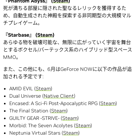
『Phantom Abyss』 (
Steam
)
死が満ちる部屋に隠された聖なるレリックを獲得するた
め、自動生成された神殿を探索する非同期型の大規模マル
チプレイゲーム。
『Starbase』 (
Steam
)
あらゆる物を破壊可能な、無限に広がっていく宇宙を舞台
とするボクセル/バーテックス系のハイブリッド型スペース
MMO。
また、この他にも、6月はGeForce NOWに以下の作品が追
加される予定です:
AMID EVIL (
Steam
)
Dual Universe (
Native Client
)
Encased: A Sci-Fi Post-Apocalyptic RPG (
Steam
)
The Final Station (
Steam
)
GUILTY GEAR -STRIVE- (
Steam
)
Morbid: The Seven Acolytes (
Steam
)
Neptunia Virtual Stars (
Steam
)