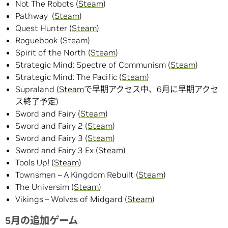
Not The Robots (
Steam
)
Pathway
(
Steam
)
Quest Hunter (
Steam
)
Roguebook (
Steam
)
Spirit of the North (
Steam
)
Strategic Mind: Spectre of Communism (
Steam
)
Strategic Mind: The Pacific (
Steam
)
Supraland (
Steam
で早期アクセス中、6月に早期アクセ
ス終了予定)
Sword and Fairy (
Steam
)
Sword and Fairy 2 (
Steam
)
Sword and Fairy 3 (
Steam
)
Sword and Fairy 3 Ex (
Steam
)
Tools Up! (
Steam
)
Townsmen – A Kingdom Rebuilt (
Steam
)
The Universim (
Steam
)
Vikings – Wolves of Midgard (
Steam
)
5月の追加ゲーム