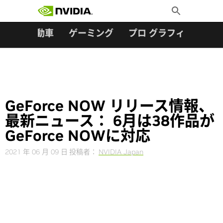
検索:
Skip
Toggle
to
Search
content
ター
自動車
ゲーミング
プロ グラフィックス
GeForce NOW リリース情報、
最新ニュース： 6月は38作品が
GeForce NOWに対応
2021 年 06 月 09 日
投稿者：
NVIDIA Japan