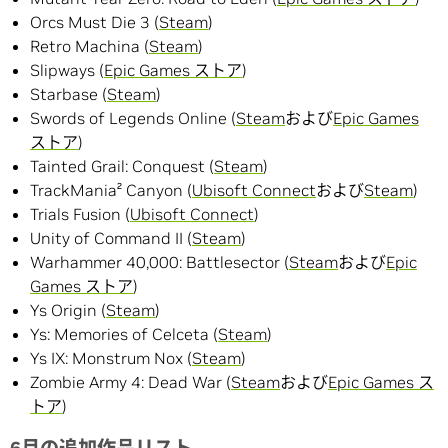
Orcs Must Die 3 (
Steam
)
Retro Machina (
Steam
)
Slipways (
Epic Games ストア
)
Starbase (
Steam
)
Swords of Legends Online (
Steam
および
Epic Games
ストア
)
Tainted Grail: Conquest (
Steam
)
TrackMania² Canyon (
Ubisoft Connect
および
Steam
)
Trials Fusion (
Ubisoft Connect
)
Unity of Command II (
Steam
)
Warhammer 40,000: Battlesector (
Steam
および
Epic
Games ストア
)
Ys Origin (
Steam
)
Ys: Memories of Celceta (
Steam
)
Ys IX: Monstrum Nox (
Steam
)
Zombie Army 4: Dead War (
Steam
および
Epic Games ス
トア
)