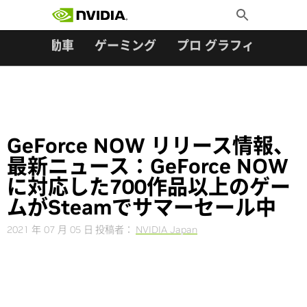
検索:
Skip
Toggle
to
Search
content
ター
自動車
ゲーミング
プロ グラフィックス
GeForce NOW リリース情報、
最新ニュース：GeForce NOW
に対応した700作品以上のゲー
ムがSteamでサマーセール中
2021 年 07 月 05 日
投稿者：
NVIDIA Japan