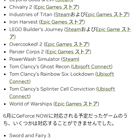
Chivalry 2 (
Epic Games ストア
)
Industries of Titan (
Steam
および
Epic Games ストア
)
Iron Harvest (
Epic Games ストア
)
LEGO Builder’s Journey (
Steam
および
Epic Game スト
ア
)
Overcooked! 2 (
Epic Games ストア
)
Panzer Corps 2 (
Epic Games ストア
)
PowerWash Simulator (
Steam
)
Tom Clancy’s Ghost Recon (
Ubisoft Connect
)
Tom Clancy’s Rainbow Six: Lockdown (
Ubisoft
Connect
)
Tom Clancy’s Splinter Cell Conviction (
Ubisoft
Connect
)
World of Warships (
Epic Games ストア
)
6月にGeForce NOWに対応される予定だったゲームのう
ち、いくつかは対応することができませんでした。
Sword and Fairy 3