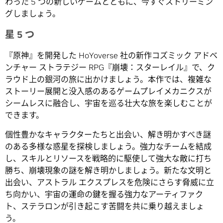
わった 5 つの新しいゲームとともに、今すぐストリーミン
グしましょう。
星 5 つ
『原神』を開発した HoYoverse 社の新作コズミック アドベ
ンチャー ストラテジー RPG『崩壊：スターレイル』で、ク
ラウド上の銀河の旅に出かけましょう。本作では、複雑な
ストーリー展開と没入感のあるゲームプレイメカニクスが
シームレスに融合し、宇宙を巡る壮大な旅を楽しむことが
できます。
個性豊かなキャラクターたちと出会い、解き明かすべき謎
のある多様な惑星を探検しましょう。強力なチームを結成
し、スキルとリソースを戦略的に駆使して強大な敵に打ち
勝ち、崩壊現象の謎を解き明かしましょう。新たな文明と
出会い、アストラル エクスプレスを危険にさらす脅威に立
ち向かい、宇宙の運命の鍵を握る強力なアーティファク
ト、ステラロンが引き起こす苦闘を共に乗り越えましょ
う。