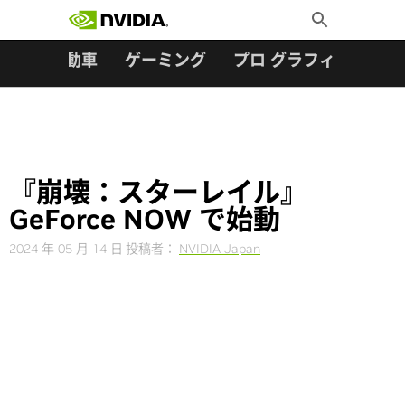
検索:
Skip
Toggle
to
Search
content
ター
自動車
ゲーミング
プロ グラフィックス
『崩壊：スターレイル』
GeForce NOW で始動
2024 年 05 月 14 日
投稿者：
NVIDIA Japan