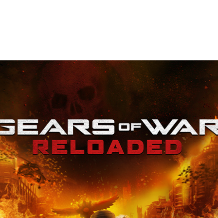
のはローカストだけではありません。Coalition の伝説的シ
eForce NOW
にて初日から配信開始します。
ログでは、Ubisoft の『The Rogue Prince of
GeForce NOW ライブラリに追加されます。この作品は、電撃的
フォーマーです。