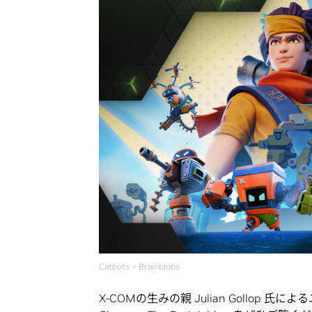
Catbots > Brainblobs
X-COMの生みの親 Julian Gollop 