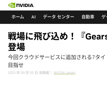
Skip
to
content
ホーム
AI
データ センター
自動車
ゲ
戦場に飛び込め！『Gears of 
登場
今回クラウドサービスに追加される7タイトルの一部『Ge
目指せ
2025 年 09 月 05 日
投稿者：
NVIDIA Japan