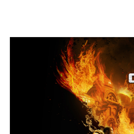
Share
COG の皆さん、覚悟せよ —— 立ち上がる
ューター『Gears of War: Reloaded』が
G
しかし、これは始まりに過ぎません。今回の GFN ブ
Persia』をはじめとする 7 タイトルが 
な 2D ローグライクアクション プラット
さらなる闘志、さらなるギアーズ