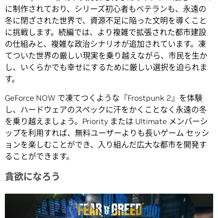
に制作されており、シリーズ初心者もベテランも、永遠の
冬に閉ざされた世界で、資源不足に陥った文明を導くこと
に挑戦します。続編では、より複雑で拡張された都市建設
の仕組みと、複雑な政治シナリオが追加されています。凍
てついた世界の厳しい現実を乗り越えながら、市民を生か
し、いくらかでも幸せにするために厳しい選択を迫られま
す。
GeForce NOW で凍てつくような『Frostpunk 2』を体験
し、ハードウェアのスペックに汗をかくことなく永遠の冬
を乗り越えましょう。Priority または Ultimate メンバーシ
ップを利用すれば、無料ユーザーよりも長いゲーム セッシ
ョンを楽しむことができ、入り組んだ広大な都市を開発す
ることができます。
貪欲になろう