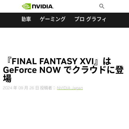
検索:
Skip
Toggle
to
Search
content
ター
自動車
ゲーミング
プロ グラフィックス
『FINAL FANTASY XVI』は
GeForce NOW でクラウドに登
場
2024 年 09 月 26 日
投稿者：
NVIDIA Japan