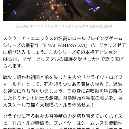
超低遅延でクラウドからストリーミングができる最高の体験を
スクウェア・エニックスの名高いロールプレイングゲーム
シリーズの最新作『FINAL FANTASY XVI』で、ヴァリスゼア
に飛び込みましょう。このシリーズ初の本格アクション
RPG は、マザークリスタルの加護を受けし大地で繰り広げ
られます。
戦火に焼かれ祖国と弟を失った主人公「クライヴ・ロズフ
ィールド」として、死を迎えつつある黄昏の世界で、過酷
な運命に立ち向かいましょう。その身に召喚獣を呼び降ろ
したドミナント同士の激突。召喚獣vs召喚獣の戦いを、巨
大スケールで描く大規模バトルを体感せよ！
クライヴに宿る数々の召喚獣の力を切り替えていくハイス
ピードバトルが特徴で、プレイヤーはシームレスな流動性