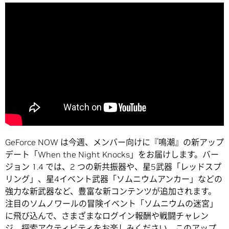
GeForce NOW は今週、メンバー向けに『鳴潮』の新アップ
デート「When the Night Knocks」をお届けします。バー
ジョン 1.4 では、2 つの新共振器や、星5武器「レッドスプ
リング」、星4イベント武器「ソムニウムアンカー」などの
強力な新武器など、豊富な新コンテンツが追加されます。
注目のソムノワールの冒険イベント「ソムニウムの迷宮」
に飛び込んで、さまざまなログイン報酬や戦闘チャレン
ジ、探索アクティビティをお楽しみください。このアップ