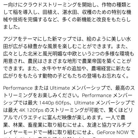
ー向けにクラウドストリーミングを開始し、作物の種類と
して稲を導入し、田植え、湛水田、収穫のための特別な機
械や技術を完備するなど、多くの新機能と改良をもたらし
ました。
アジアをテーマにした新マップでは、絵のように美しい水
田が広がる緑豊かな風景を楽しむことができます。また、
広々とした北米と風光明媚な中欧という2つの多様な環境も
用意され、農民はさまざまな地形で農業帝国を築くことが
できます。また、水牛やヤギの追加や、農場経営に新たな
広がりをもたらす動物の子どもたちの登場もお忘れなく。
Performance または Ultimate メンバーシップで、最高のス
トリーミングをお楽しみください。Performance メンバー
シップでは最大 1440p 60fps、Ultimate メンバーシップで
は最大 4K 120fps のストリーミングが可能で、驚くほどリ
アルでバラエティに富んだ映像が楽しめます。一人で農
業、林業、畜産業に取り組むにせよ、友達と協力マルチプ
レイヤーモードで一緒に取り組むにせよ、GeForce NOW で