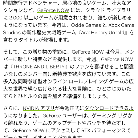
時間旅行アドベンチャー、居心地の良いゲーム、壮大なア
クションなど、
GeForce NOW
には、クラウド ライブラリ
に 2,000 以上のゲームが用意されており、誰もが楽しめる
ようになっています。今週は、Oxide Games と Xbox Game
Studios の新作歴史大戦略ゲーム『Ara: History Untold』を
含む 9 タイトルが登場します。
そして、この贈り物の季節に、GeForce NOW は今月、メン
バーに新しい特典などを提供します。今週、GeForce NOW
は『THRONE AND LIBERTY』のファンを喜ばせること間違
いなしのメンバー向け新特典で歓声を広げています。この
多人数同時参加型オンライン ロールプレイング ゲームの広
大な世界で繰り広げられる壮大な冒険に、ひとさじのいた
ずらとひとふりの富を加える準備をしましょう。
さらに、
NVIDIA アプリ
が今週正式に
ダウンロードできるよ
うになりました。
GeForce ユーザーは、ゲーミング リグか
ら離れたり、ゲームのアップデートやパッチを待たずし
て、GeForce NOW にアクセスして RTX パフォーマンスで
ゲームをプレイすることができます。