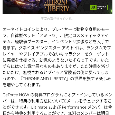
王室の富が待っている。
オーネイトコインにより、プレイヤーは動物変身用のモー
フ、自律型ペット「アミトワ」、限定コスメティックアイ
テム、経験値ブースター、インベントリ拡張などを入手で
きます。グネイス ヤングスター アミトイは、ランダムでプ
レイヤーやプレイアブルでないキャラクターをターゲット
に悪戯を仕掛ける、幼児のようないたずらっ子です。いた
ずらには少し意地悪なものもありますが、ただ注目を浴び
たいだけ。無視されるとプイッと冒険者の側に戻ってしま
うので、『THRONE AND LIBERTY』の世界を旅する楽しみ
を増やしてくれます。
GeForce NOW の特典プログラムにオプトインしているメン
バーは、特典の利用方法についてEメールをチェックするこ
とができます。Ultimate および Performance メンバーは今
日から特典を利用することができ、無料のメンバーは明日