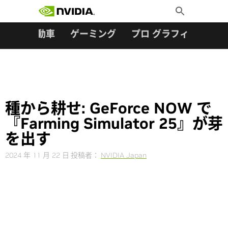
検索:
Skip
Toggle
to
Search
content
ター
自動車
ゲーミング
プロ グラフィックス
種から耕せ: GeForce NOW で
『Farming Simulator 25』が芽
を出す
2024 年 11 月 22 日
投稿者：
NVIDIA Japan