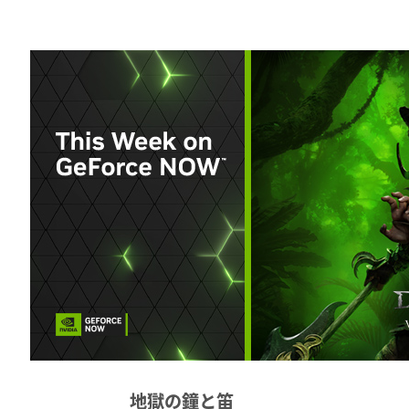
Share
さらに今週、Battle.net と
新ゲームが追加
今回の GFN は、大好評の『ディアブロI
場し、今回入手可能な 6 本の新作ゲーム
ただけます。
GeForce NOW
はまた、ゲーム ライブラリ同
お気に入りの Blizzard ゲームをシー
きます。
地獄の鐘と笛