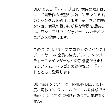
DLC である『ディアブロ IV: 憎悪の器』
リーズ最新作の待望の拡張コンテンツです。
のジャングルを紹介します。美しさと危険
クション満載の戦いに新鮮な背景を提供し
は、ワシ、ゴリラ、ジャガー、ムカデという
ニズムを提供します。
この DLC は『ディアブロ IV』のメイ
プレイヤー vs 全員の協力プレイ、メン
ティーファインダーなどの新機能が含まれ
度システム、パラゴンの調整など、『ディ
トとともに登場します。
Ultimate メンバーは、
NVIDIA DLSS
と
レ
度、毎秒 120 フレームでゲームを体験
新の DLC にすぐに飛び込めます。低性
せん。