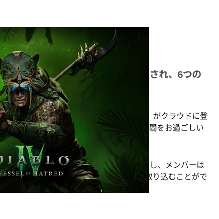
の新しい連携機能がメンバー向けにリリースされ、6つの
V: 憎悪の器』ダウンロードコンテンツ（DLC）がクラウドに登
のうちの 1 本として、悪魔のような素敵な時間をお過ごしい
期機能を Battle.net アカウントにも拡張し、メンバーは
ムレスにクラウド ストリーミング ライブラリに取り込むことがで