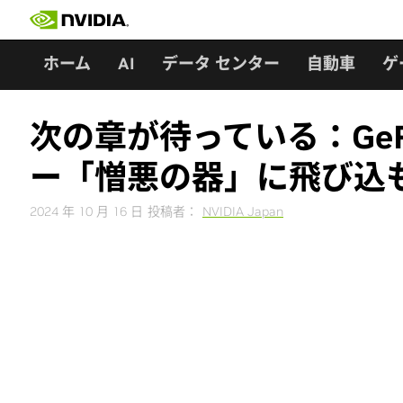
Skip
to
content
ホーム
AI
データ センター
自動車
ゲ
次の章が待っている：GeF
ー「憎悪の器」に飛び込
2024 年 10 月 16 日
投稿者：
NVIDIA Japan