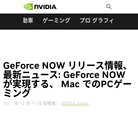
検索:
Skip
Toggle
to
Search
content
ター
自動車
ゲーミング
プロ グラフィックス
GeForce NOW リリース情報、
最新ニュース: GeForce NOW
が実現する、 Mac でのPCゲー
ミング
2021 年 12 月 17 日
投稿者：
NVIDIA Japan