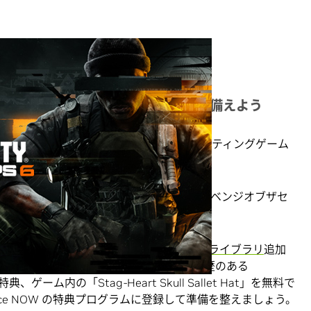
ゲームと、メンバーへの新しい特典に備えよう
来た！GFN では、待望の一人称視点シューティングゲーム
が発売され、クラウドでも配信されます。
G）のリメイク版『ロマンシング サガ2 リベンジオブザセ
ょう。
、
GeForce NOW の 2,000 を超えるゲームライブラリ
追加
ンバーは 10 月 31 日（木）から、受賞歴のある
新しい特典、ゲーム内の「Stag-Heart Skull Sallet Hat」を無料で
rce NOW の特典プログラムに登録して準備を整えましょう。