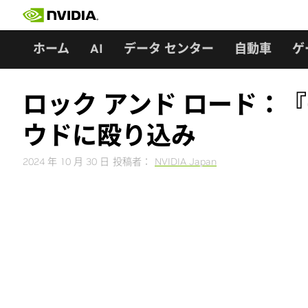
Skip
to
content
ホーム
AI
データ センター
自動車
ゲ
ロック アンド ロード：『Call 
ウドに殴り込み
2024 年 10 月 30 日
投稿者：
NVIDIA Japan