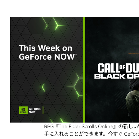
Share
クラウドに登場する 9 つの新しい
新兵諸君、戦闘スキルと戦略力を試す時が
『Call of Duty: Black Ops 6』
さらに、名作ロールプレイングゲーム（RP
ブン』で、帝国を守る冒険に乗り出しまし
これはほんの一部に過ぎません。これらは
される 9 つのタイトルの一部です。また、メ
RPG『The Elder Scrolls Online』の
手に入れることができます。今すぐ GeFo