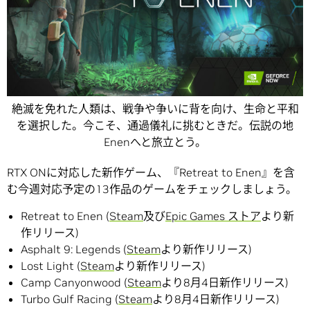
絶滅を免れた人類は、戦争や争いに背を向け、生命と平和
を選択した。今こそ、通過儀礼に挑むときだ。伝説の地
Enenへと旅立とう。
RTX ONに対応した新作ゲーム、『Retreat to Enen』を含
む今週対応予定の13作品のゲームをチェックしましょう。
Retreat to Enen (
Steam
及び
Epic Games ストア
より新
作リリース)
Asphalt 9: Legends (
Steam
より新作リリース)
Lost Light (
Steam
より新作リリース)
Camp Canyonwood (
Steam
より8月4日新作リリース)
Turbo Gulf Racing (
Steam
より8月4日新作リリース)