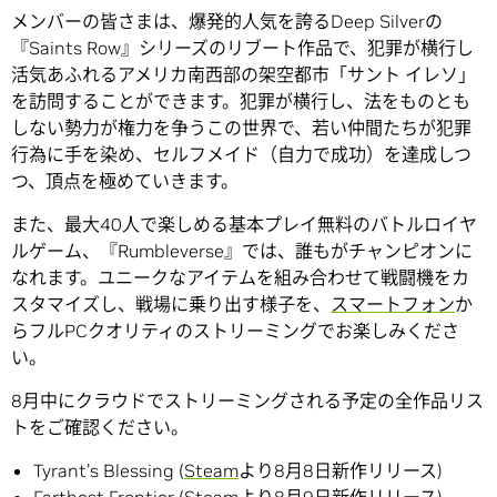
メンバーの皆さまは、爆発的人気を誇るDeep Silverの
『Saints Row』シリーズのリブート作品で、犯罪が横行し
活気あふれるアメリカ南西部の架空都市「サント イレソ」
を訪問することができます。犯罪が横行し、法をものとも
しない勢力が権力を争うこの世界で、若い仲間たちが犯罪
行為に手を染め、セルフメイド（自力で成功）を達成しつ
つ、頂点を極めていきます。
また、最大40人で楽しめる基本プレイ無料のバトルロイヤ
ルゲーム、『Rumbleverse』では、誰もがチャンピオンに
なれます。ユニークなアイテムを組み合わせて戦闘機をカ
スタマイズし、戦場に乗り出す様子を、
スマートフォン
か
らフルPCクオリティのストリーミングでお楽しみくださ
い。
8月中にクラウドでストリーミングされる予定の全作品リス
トをご確認ください。
Tyrant’s Blessing (
Steam
より8月8日新作リリース)