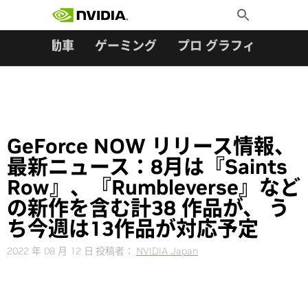
検索:
Skip
Toggle
to
Search
content
ター
自動車
ゲーミング
プロ グラフィックス
GeForce NOW リリース情報、
最新ニュース：8月は『Saints
Row』、『Rumbleverse』など
の新作を含む計38 作品が、 う
ち今週は13作品が対応予定
2022 年 08 月 12 日
投稿者：
NVIDIA Japan