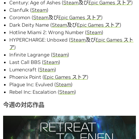
Century: Age of Ashes (
Steam
及び
Epic Games ストア
)
Clanfulk (
Steam
)
Coromon (
Steam
及び
Epic Games ストア
)
Dark Deity Name (
Steam
及び
Epic Games ストア
)
Hotline Miami 2: Wrong Number (
Steam
)
HYPERCHARGE: Unboxed (
Steam
及び
Epic Games スト
ア
)
Infinite Lagrange (
Steam
)
Last Call BBS (
Steam
)
Lumencraft (
Steam
)
Phoenix Point (
Epic Games ストア
)
Plague Inc: Evulved (
Steam
)
Rebel Inc: Escalation (
Steam
)
今週の対応作品