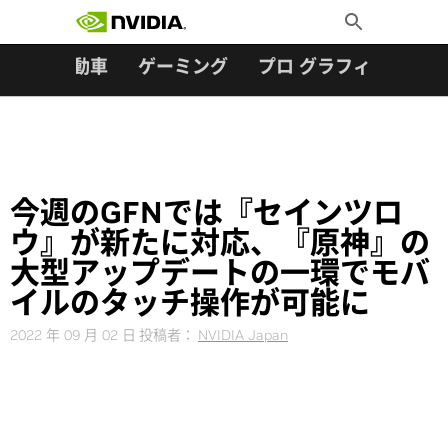
検索:
Skip
Toggle
to
Search
content
ター
自動車
ゲーミング
プロ グラフィックス
今週のGFNでは『セインツロ
ウ』が新たに対応、『原神』の
大型アップデートの一環でモバ
イルのタッチ操作が可能に
2022 年 09 月 02 日
投稿者：
NVIDIA Japan