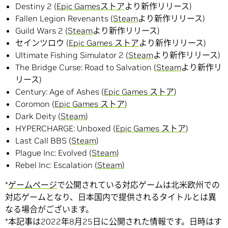
Destiny 2 (
Epic Gamesストア
より新作リリース)
Fallen Legion Revenants (
Steam
より新作リリース)
Guild Wars 2 (
Steam
より新作リリース)
セインツロウ (
Epic Games ストア
より新作リリース)
Ultimate Fishing Simulator 2 (
Steam
より新作リリース)
The Bridge Curse: Road to Salvation (
Steam
より新作リ
リース)
Century: Age of Ashes (
Epic Games ストア
)
Coromon (
Epic Games ストア
)
Dark Deity (
Steam
)
HYPERCHARGE: Unboxed (
Epic Games ストア
)
Last Call BBS (
Steam
)
Plague Inc: Evolved (
Steam
)
Rebel Inc: Escalation (
Steam
)
*
ゲームページ
で公開されている対応ゲームは北米欧州での
対応ゲームとなり、日本国内で提供されるタイトルとは異
なる場合がございます。
*本記事は2022年8月25日に公開された情報です。日時はす