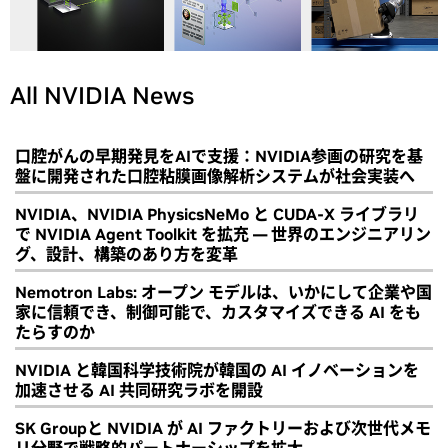
All NVIDIA News
口腔がんの早期発見をAIで支援：NVIDIA参画の研究を基
盤に開発された口腔粘膜画像解析システムが社会実装へ
NVIDIA、NVIDIA PhysicsNeMo と CUDA-X ライブラリ
で NVIDIA Agent Toolkit を拡充 ― 世界のエンジニアリン
グ、設計、構築のあり方を変革
Nemotron Labs: オープン モデルは、いかにして企業や国
家に信頼でき、制御可能で、カスタマイズできる AI をも
たらすのか
NVIDIA と韓国科学技術院が韓国の AI イノベーションを
加速させる AI 共同研究ラボを開設
SK Groupと NVIDIA が AI ファクトリーおよび次世代メモ
リ分野で戦略的パートナーシップを拡大