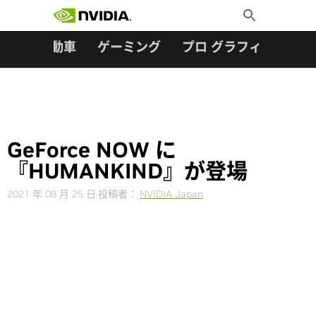
検索:
Skip
Toggle
to
Search
content
ター
自動車
ゲーミング
プロ グラフィックス
GeForce NOW に
『HUMANKIND』が登場
2021 年 08 月 25 日
投稿者：
NVIDIA Japan