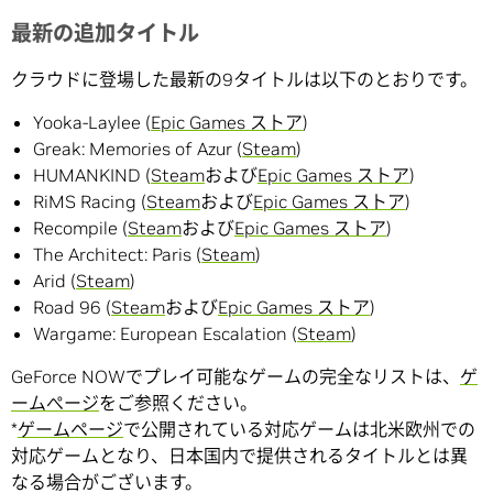
最新の追加タイトル
クラウドに登場した最新の9タイトルは以下のとおりです。
Yooka-Laylee (
Epic Games ストア
)
Greak: Memories of Azur (
Steam
)
HUMANKIND (
Steam
および
Epic Games ストア
)
RiMS Racing (
Steam
および
Epic Games ストア
)
Recompile (
Steam
および
Epic Games ストア
)
The Architect: Paris (
Steam
)
Arid (
Steam
)
Road 96 (
Steam
および
Epic Games ストア
)
Wargame: European Escalation (
Steam
)
GeForce NOWでプレイ可能なゲームの完全なリストは、
ゲ
ームぺージ
をご参照ください。
*
ゲームページ
で公開されている対応ゲームは北米欧州での
対応ゲームとなり、日本国内で提供されるタイトルとは異
なる場合がございます。