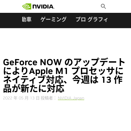
検索:
Skip
Toggle
to
Search
content
ター
自動車
ゲーミング
プロ グラフィックス
GeForce NOW のアップデート
によりApple M1 プロセッサに
ネイティブ対応、今週は 13 作
品が新たに対応
2022 年 05 月 13 日
投稿者：
NVIDIA Japan