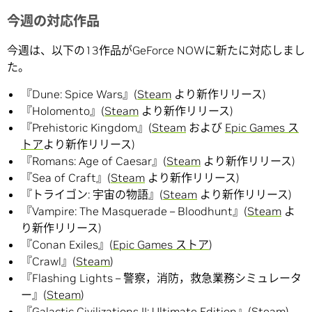
今週の対応作品
今週は、以下の13作品がGeForce NOWに新たに対応しまし
た。
『Dune: Spice Wars』(
Steam
より新作リリース)
『Holomento』(
Steam
より新作リリース)
『Prehistoric Kingdom』(
Steam
および
Epic Games ス
トア
より新作リリース)
『Romans: Age of Caesar』(
Steam
より新作リリース)
『Sea of Craft』(
Steam
より新作リリース)
『トライゴン: 宇宙の物語』(
Steam
より新作リリース)
『Vampire: The Masquerade – Bloodhunt』(
Steam
よ
り新作リリース)
『Conan Exiles』(
Epic Games ストア
)
『Crawl』(
Steam
)
『Flashing Lights – 警察，消防，救急業務シミュレータ
ー』(
Steam
)
『Galactic Civilizations II: Ultimate Edition』(
Steam
)