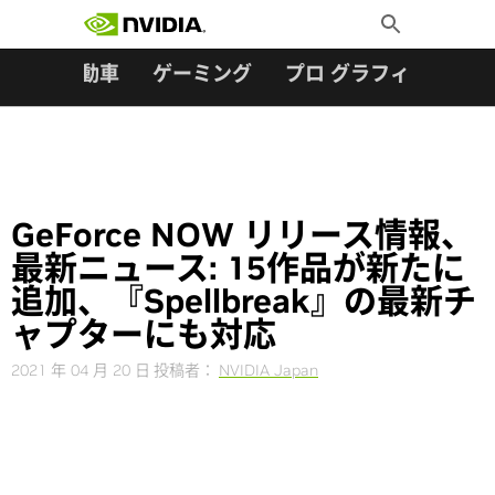
検索:
Skip
Toggle
to
Search
content
ター
自動車
ゲーミング
プロ グラフィックス
GeForce NOW リリース情報、
最新ニュース: 15作品が新たに
追加、『Spellbreak』の最新チ
ャプターにも対応
2021 年 04 月 20 日
投稿者：
NVIDIA Japan