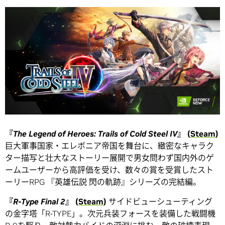
『
The Legend of Heroes: Trails of Cold Steel IV
』 (
Steam
)
巨大軍事国家・エレボニア帝国を舞台に、緻密なキャラク
ター描写と壮大なストーリー展開で男女問わず国内外のゲ
ームユーザーから高評価を受け、数々の賞を受賞したスト
ーリーRPG 『英雄伝説 閃の軌跡』シリーズの完結編。
『
R-Type Final 2
』 (
Steam
)
サイドビューシューティング
の金字塔「R-TYPE」。次元兵装フォースを装備した戦闘機