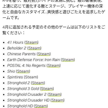
R-9を駆り、敵対勢力バイドの深淵に挑む。敵の破壊表現、
上達に応じて進化する敵とステージ、プレイヤー機体の深
化と自由なカスタマイズ…爽快感と遊びごたえを追求したゲ
ームです。
4月に追加される予定のその他のゲームは以下のリストをご
覧ください：
41 Hours
(
Steam
)
Beholder 2
(
Steam
)
Chinese Parents
(
Steam
)
Earth Defense Force: Iron Rain
(
Steam
)
POSTAL 4: No Regerts
(
Steam
)
Shio
(
Steam
)
Spintires
(Steam)
Stronghold 2
(
Steam
)
Stronghold 3 Gold
(
Steam
)
Stronghold Crusader 2
(
Steam
)
Stronghold Crusader HD
(
Steam
)
Stronghold HD
(
Steam
)