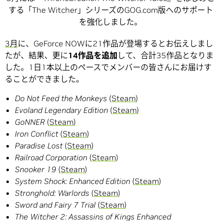
する「The Witcher」シリーズのGOG.com版へのサポート
を強化しました。
3月
に、GeForce NOWに21作品が登場するとお伝えしまし
たが、結果、更に
14作品を追加
して、合計35作品となりま
した。1日1本以上のペースでメンバーの皆さんにお届けす
ることができました。
Do Not Feed the Monkeys
(
Steam
)
Evoland Legendary Edition
(
Steam
)
GoNNER
(
Steam
)
Iron Conflict
(
Steam
)
Paradise Lost
(
Steam
)
Railroad Corporation
(
Steam
)
Snooker 19
(
Steam
)
System Shock: Enhanced Edition
(
Steam
)
Stronghold: Warlords
(
Steam
)
Sword and Fairy 7 Trial
(
Steam
)
The Witcher 2: Assassins of Kings Enhanced