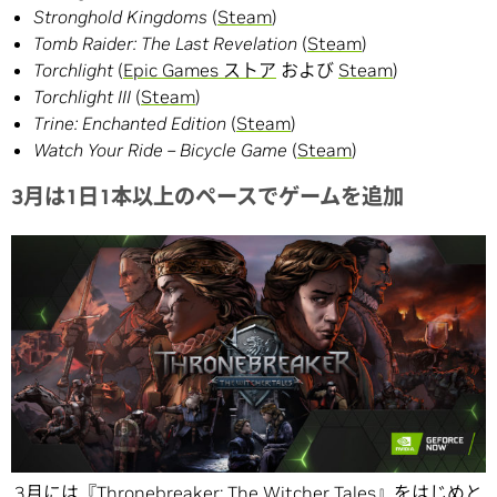
Stronghold Kingdoms
(
Steam
)
Tomb Raider: The Last Revelation
(
Steam
)
Torchlight
(
Epic Games ストア
および
Steam
)
Torchlight III
(
Steam
)
Trine: Enchanted Edition
(
Steam
)
Watch Your Ride – Bicycle Game
(
Steam
)
3月は1日1本以上のペースでゲームを追加
3月には『Thronebreaker: The Witcher Tales』をはじめと