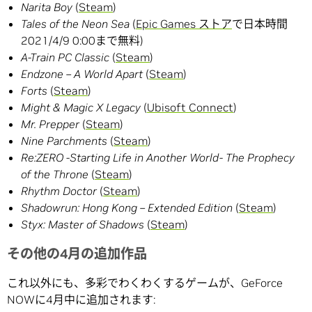
Narita Boy
(
Steam
)
Tales of the Neon Sea
(
Epic Games ストア
で日本時間
2021/4/9 0:00まで無料)
A-Train PC Classic
(
Steam
)
Endzone – A World Apart
(
Steam
)
Forts
(
Steam
)
Might & Magic X Legacy
(
Ubisoft Connect
)
Mr. Prepper
(
Steam
)
Nine Parchments
(
Steam
)
Re:ZERO -Starting Life in Another World- The Prophecy
of the Throne
(
Steam
)
Rhythm Doctor
(
Steam
)
Shadowrun: Hong Kong – Extended Edition
(
Steam
)
Styx: Master of Shadows
(
Steam
)
その他の4月の追加作品
これ以外にも、多彩でわくわくするゲームが、GeForce
NOWに4月中に追加されます: