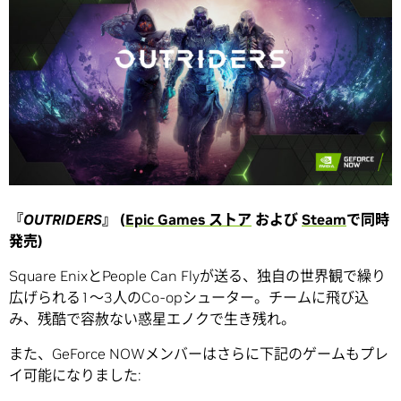
『
OUTRIDERS
』 (
Epic Games ストア
および
Steam
で同時
発売)
Square EnixとPeople Can Flyが送る、独自の世界観で繰り
広げられる1～3人のCo-opシューター。チームに飛び込
み、残酷で容赦ない惑星エノクで生き残れ。
また、GeForce NOWメンバーはさらに下記のゲームもプレ
イ可能になりました: