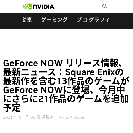
検索:
Skip
Toggle
to
Search
content
ター
自動車
ゲーミング
プロ グラフィックス
GeForce NOW リリース情報、
最新ニュース：Square Enixの
最新作を含む13作品のゲームが
GeForce NOWに登場、今月中
にさらに21作品のゲームを追加
予定
2021 年 04 月 06 日
投稿者：
NVIDIA Japan