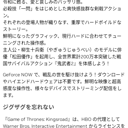
令和に甦る、愛と哀しみのバッサリ感。
必殺技「一閃」をはじめとした爽快感抜群な剣戟アクショ
ン。
それぞれの登場人物が織りなす、重厚でハードボイルドな
ストーリー。
鮮明になったグラフィック、現行ハードに合わせてチュー
ニングされた操作感。
主人公・柳生十兵衛（やぎゅうじゅうべい）のモデルに俳
優「松田優作」を起用し、全世界累計200万本突破した戦
国サバイバルアクション『鬼武者2』を体感しよう！
GeForce NOW で、戦乱の世を駆け抜けよう！ダウンロード
やハイエンドハードウェアは不要です。鮮明な映像と超高
感度な操作性、様々なデバイスでストリーミング配信をし
ます。
ジグザグを忘れない
『Game of Thrones: Kingsroad』は、HBO の代理として
Warner Bros. Interactive Entertainment からライセンスを