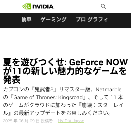
検索:
Skip
Toggle
to
Search
content
ター
自動車
ゲーミング
プロ グラフィックス
夏を遊びつくせ: GeForce NOW
が11の新しい魅力的なゲームを
発表
カプコンの『鬼武者2』リマスター版、Netmarble
の『Game of Thrones: Kingsroad』、そして 11 本
のゲームがクラウドに加わった『崩壊：スターレイ
ル』の最新アップデートをお楽しみください。
2025 年 06 月 09 日
投稿者：
NVIDIA Japan