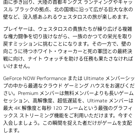
由に歩き回り、大陸の首都キングズ ランディングやキャッ
スル ブラックの拠点、北の国境に沿って広がる巨大な氷の
壁など、没入感あふれるウェスタロスの旅が楽しめます。
プレイヤーは、ウェスタロスの貴族たちが繰り広げる複雑
な権力闘争を切り抜けながら、一族のかつての栄光を取り
戻すミッションに挑むことになります。その一方で、壁の
向こうに待つホワイト・ウォーカーと死の軍団との最終決
戦に向け、ナイト ウォッチを助ける任務も果たさなければ
いけません。
GeForce NOW Performance または Ultimate メンバーシッ
プの中から最適なクラウド ゲーミング ハウスをお選びくだ
さい。Premium メンバーは無料メンバーよりも長いゲーム
セッション、高解像度、超低遅延を、Ultimate メンバーは
最大 4K 解像度と毎秒 120 フレームという最強のグラフィ
ックス ストリーミング機能をご利用いただけます。今すぐ
入会しましょう。この瞬間を捉えた者だけがゲームを支配
します。