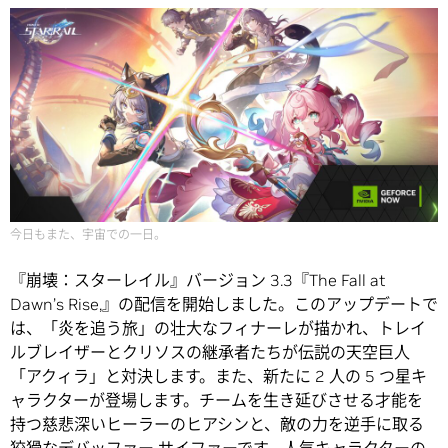
今日もまた、宇宙での一日。
『崩壊：スターレイル』バージョン 3.3『The Fall at
Dawn’s Rise,』の配信を開始しました。このアップデートで
は、「炎を追う旅」の壮大なフィナーレが描かれ、トレイ
ルブレイザーとクリソスの継承者たちが伝説の天空巨人
「アクィラ」と対決します。また、新たに 2 人の 5 つ星キ
ャラクターが登場します。チームを生き延びさせる才能を
持つ慈悲深いヒーラーのヒアシンと、敵の力を逆手に取る
狡猾なデバッファー サイファーです。人気キャラクターの