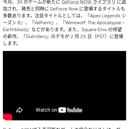
今月、30 のゲームが新たに
GeForce NOW ライブラリ
に追
加され、発売と同時に GeForce Now に登場するタイトルも
多数あります。注目タイトルとしては、『Apex Legends シ
ーズン 8』、『Valheim』、『Werewolf: The Apocalypse –
Earthblood』などがあります。また、Square Enix の待望
の新作、『Outriders』のデモが 2 月 25 日（PST）に登場
します。