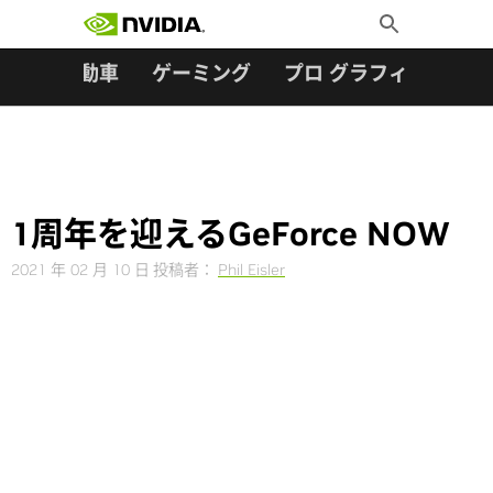
検索:
Skip
Toggle
to
Search
content
ター
自動車
ゲーミング
プロ グラフィックス
1周年を迎えるGeForce NOW
2021 年 02 月 10 日
投稿者：
Phil Eisler