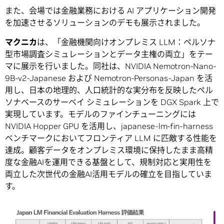
また、会場では金融業務における AI アプリケーション開発
を加速させるソリューションのデモも展示されました。
マクニカ
は、「金融機関向けオンプレミス LLM：ペルソナ
型市場調査シミュレーションとデータ主権の両立」をテー
マに展示を行いました。同社は、NVIDIA Nemotron-Nano-
9B-v2-Japanese および Nemotron-Personas-Japan を活
用し、日本の地理的、人口統計的な実分布を反映したペル
ソナベースのサーベイ シミュレーションを DGX Spark 上で
実現しています。モデルのファインチューニングには
NVIDIA Hopper GPU を活用し、japanese-lm-fin-harness
ベンチマークにおいてフロンティア LLM に匹敵する性能を
達成。顧客データをオンプレミス環境に保持したまま高精
度な金融AIを運用できる基盤として、規制対応と実用性を
両立した次世代の金融AI活用モデルの確立を目指していま
す。