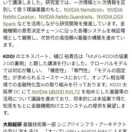
いて講演しました。研究室では、一次情報とN 次情報を区
別して扱う理論基盤のもと、
NVIDIA Nemotron
、
NVIDIA
NeMo Curator
、
NVIDIA NeMo Guardrails
、
NVIDIA DGX
Spark
などを活用しながら研究開発を推進しています。金
融機関の意思決定チェーンに沿った各種システムを検証環
境として展開し、次世代の高信頼AI基盤の構築を進めてい
ます。
KDDI
のエキスパート、樋口 裕貴氏は「MUFG-KDDIの協業
2.0の裏側」と題した講演を行いました。グローバルモデル
では対応が難しい、「機密性」「専門性」「モデルの固定
性」が求められるユースケースにおいて、オンプレ相当環
境での金融特化型AIの取り組みを行っております。KDDI 大
阪堺 DC にて
NVIDIA GB200 NVL72
を始めとした基盤等の
活用について議論を進めており、将来的には本協業で得た
知見をもとに金融機関向けエコシステムの提供を展望しま
す。
大和総研
基盤技術第一部 シニアITインフラ・アーキテクト
の及川 涼太 氏は、「オンプレGPU × NVIDIA NIM による実