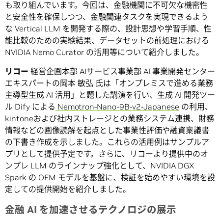
も取り組んでいます。今回は、金融機関に不可欠な機密性
と安全性を確保しつつ、金融関連タスクを実現できるよう
な Vertical LLM を開発する際の、設計思想や学習手順、性
能比較のための実験結果、データセットの前処理における
NVIDIA Nemo Curator の活用等について紹介しました。
リコー
経営企画本部 AIサービス事業部 AI 事業開発センター
エキスパートの岡本 敏弘 氏は「オンプレミスで進める業務
主導型生成 AI 活用」と題した講演を行い、生成 AI 開発ツー
ル Dify による
Nemotron-Nano-9B-v2-Japanese
の利用、
kintoneおよび社内ストレージとの業務システム連携、財務
情報などの画像読解を起点とした事業性評価や融資稟議書
の下書き作成を示しました。これらの活用例はサンプルア
プリとして提供予定です。さらに、リコーより提供中のオ
ンプレ LLM のラインナップ強化として、NVIDIA DGX
Spark の OEM モデルを基盤に、検証を始めやすい環境を設
定しての提供開始を紹介しました。
金融
AI
を加速させるテクノロジの展示