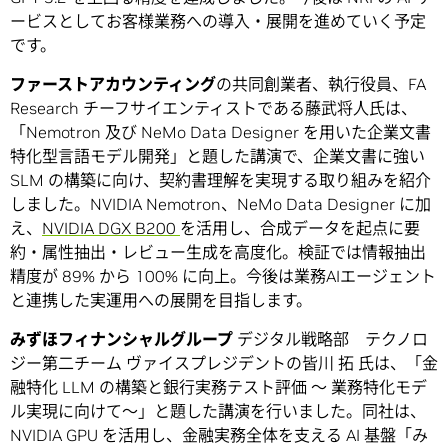
ービスとしてお客様業務への導入・展開を進めていく予定
です。
ファーストアカウンティング
の共同創業者、執行役員、FA
Research チーフサイエンティストである藤武将人氏は、
「Nemotron 及び NeMo Data Designer を用いた企業文書
特化型言語モデル開発」と題した講演で、企業文書に強い
SLM の構築に向け、契約書理解を実現する取り組みを紹介
しました。NVIDIA Nemotron、NeMo Data Designer に加
え、
NVIDIA DGX B200
を活用し、合成データを起点に要
約・属性抽出・レビュー生成を高度化。検証では情報抽出
精度が 89% から 100% に向上。今後は業務AIエージェント
と連携した実運用への展開を目指します。
みずほフィナンシャルグループ
デジタル戦略部 テクノロ
ジー第二チーム ヴァイスプレジデントの皆川 拓 氏は、「金
融特化 LLM の構築と銀行実務テスト評価 〜 業務特化モデ
ル実現に向けて〜」と題した講演を行いました。同社は、
NVIDIA GPU を活用し、金融実務全体を支える AI 基盤「み