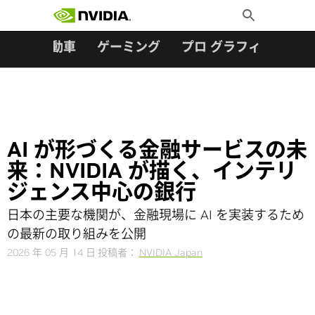
検索:
Skip
Toggle
to
Search
content
ター
自動車
ゲーミング
プロ グラフィックス
AI が形づくる金融サービスの未
来：NVIDIA が描く、インテリ
ジェンス中心の銀行
日本の主要な機関が、金融現場に AI を実装するため
の最新の取り組みを公開
2026 年 05 月 14 日
投稿者：
NVIDIA Japan