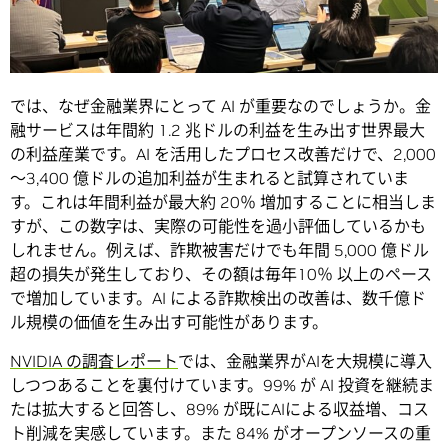
では、なぜ金融業界にとって AI が重要なのでしょうか。金
融サービスは年間約 1.2 兆ドルの利益を生み出す世界最大
の利益産業です。AI を活用したプロセス改善だけで、2,000
〜3,400 億ドルの追加利益が生まれると試算されていま
す。これは年間利益が最大約 20％ 増加することに相当しま
すが、この数字は、実際の可能性を過小評価しているかも
しれません。例えば、詐欺被害だけでも年間 5,000 億ドル
超の損失が発生しており、その額は毎年10％ 以上のペース
で増加しています。AI による詐欺検出の改善は、数千億ド
ル規模の価値を生み出す可能性があります。
NVIDIA の調査レポート
では、金融業界がAIを大規模に導入
しつつあることを裏付けています。99% が AI 投資を継続ま
たは拡大すると回答し、89% が既にAIによる収益増、コス
ト削減を実感しています。また 84% がオープンソースの重