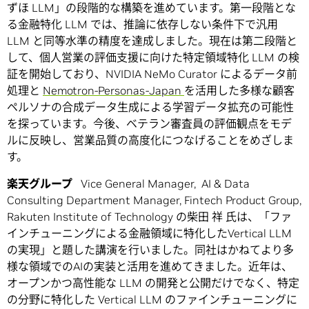
ずほ LLM」の段階的な構築を進めています。第一段階とな
る金融特化 LLM では、推論に依存しない条件下で汎用
LLM と同等水準の精度を達成しました。現在は第二段階と
して、個人営業の評価支援に向けた特定領域特化 LLM の検
証を開始しており、NVIDIA NeMo Curator によるデータ前
処理と
Nemotron-Personas-Japan
を活用した多様な顧客
ペルソナの合成データ生成による学習データ拡充の可能性
を探っています。今後、ベテラン審査員の評価観点をモデ
ルに反映し、営業品質の高度化につなげることをめざしま
す。
楽天グループ
Vice General Manager, AI & Data
Consulting Department Manager, Fintech Product Group,
Rakuten Institute of Technology の柴田 祥 氏は、「ファ
インチューニングによる金融領域に特化したVertical LLM
の実現」と題した講演を行いました。同社はかねてより多
様な領域でのAIの実装と活用を進めてきました。近年は、
オープンかつ高性能な LLM の開発と公開だけでなく、特定
の分野に特化した Vertical LLM のファインチューニングに