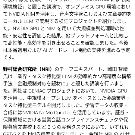
環境検証」と題した講演で、オンプレミス GPU 環境におい
て
NVIDIA NIM
を活用し、音声文字起こしおよび文章要約を
ローカル LLM で実現する検証プロジェクトを紹介しまし
た。NVIDIA GPU と NIM を用いて大規模並列処理時の性
能・安定性を評価した結果、他プラットフォームと比較し
て高性能・高効率を引き出せることを確認しました。今後
は本番適用および AI ガードレール機能の実装を進める予定
です。
野村総合研究所（
NRI
）
のチーフエキスパート、岡田 智靖
氏は「業界・タスク特化型 LLM の効率的かつ高精度な構築
手法：金融規制対応を題材に」と題した講演を行いまし
た。同社は GENIAC プロジェクトにおいて、NVIDIA GPU
を活用し、中規模オープン LLM をベースとした金融業界・
タスク特化型モデルを開発しました。学習データの収集・
合成にはNVIDIA NeMo Curator を活用しています。証券・
保険領域における営業会話コンプライアンスチェックや保
険募集文書校正など 3 つの実務タスクにおいて、いずれも
GPT-5.2 を上回る精度を達成しました。今後は NRI の AI サ