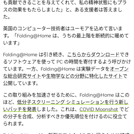
も貢献できることを与えてくれて、私の精神状態にもプラ
スの効果をもたらしました」と、ある支援者は答えまし
た。
英国のコンピューター技術者はユーモアを込めて言いま
す。「Folding@Home は、うちの最上階を断続的に暖めて
います」
Folding@Home は引き続き、
こちらからダウンロード
でき
るソフトウェアを使って PC の時間を寄付するよう呼びかけ
ています。一方、Folding@Home は実験データを
オープン
な総合研究サイト
や
生物学などの分野に特化したサイト
で
公開しています。
この取り組みを加速させるために、Folding@Home はこの
ほど、
低分子スクリーニング シミュレーションを行う新し
いバッチを発表
しました。これは、
COVID Moonshot
でど
の分子を合成、分析すべきか優先順位を付けるのに役立て
られます。