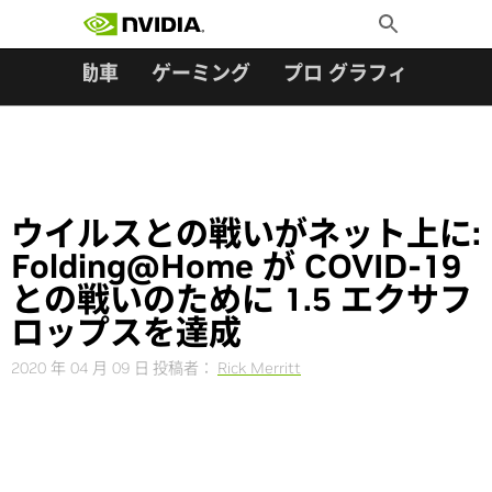
検索:
Skip
Toggle
to
Search
content
ター
自動車
ゲーミング
プロ グラフィックス
ウイルスとの戦いがネット上に:
Folding@Home が COVID-19
との戦いのために 1.5 エクサフ
ロップスを達成
2020 年 04 月 09 日
投稿者：
Rick Merritt