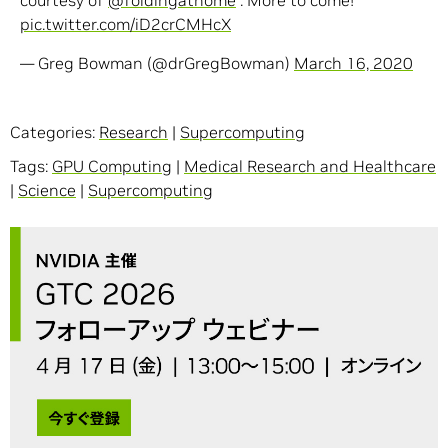
courtesy of
@foldingathome
. More to come!
pic.twitter.com/iD2crCMHcX
— Greg Bowman (@drGregBowman)
March 16, 2020
Categories:
Research
|
Supercomputing
Tags:
GPU Computing
|
Medical Research and Healthcare
|
Science
|
Supercomputing