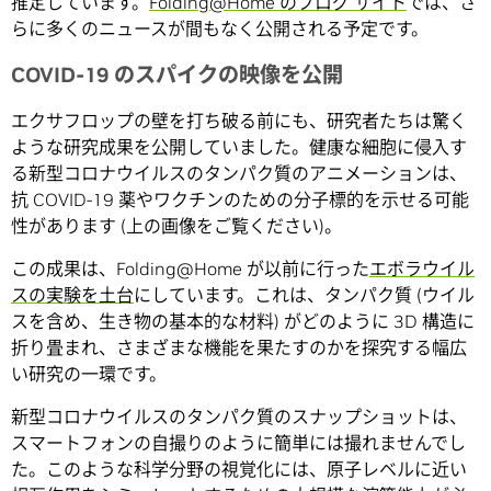
推定しています。
Folding@Home のブログ サイト
では、さ
らに多くのニュースが間もなく公開される予定です。
COVID-19 のスパイクの映像を公開
エクサフロップの壁を打ち破る前にも、研究者たちは驚く
ような研究成果を公開していました。健康な細胞に侵入す
る新型コロナウイルスのタンパク質のアニメーションは、
抗 COVID-19 薬やワクチンのための分子標的を示せる可能
性があります (上の画像をご覧ください)。
この成果は、Folding@Home が以前に行った
エボラウイル
スの実験を土台
にしています。これは、タンパク質 (ウイル
スを含め、生き物の基本的な材料) がどのように 3D 構造に
折り畳まれ、さまざまな機能を果たすのかを探究する幅広
い研究の一環です。
新型コロナウイルスのタンパク質のスナップショットは、
スマートフォンの自撮りのように簡単には撮れませんでし
た。このような科学分野の視覚化には、原子レベルに近い