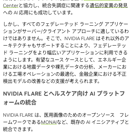
Center
と協力し、統合失調症に関連する
遺伝的変異の発見
への AI 応用にも成功しています。
しかし、すべてのフェデレーテッド ラーニング アプリケー
ションがサーバー/クライアント アプローチに適しているわ
けではありません。そこで、NVIDIA FLARE はそれ以外のア
ーキテクチャもサポートすることにより、フェデレーテッ
ド ラーニングをより幅広いアプリケーションに利用できる
ようにします。有望なユース ケースとして、エネルギー企
業における地震データや裸孔データの分析、メーカーにお
ける工場オペレーションの最適化、金融企業における不正
検出モデルの改善などの支援が考えられます。
NVIDIA FLARE とヘルスケア向け AI プラットフ
ォームの統合
NVIDIA FLARE は、医用画像のためのオープンソース フレ
ームワークである
MONAI
など、既存の AI イニシアティブと
統合できます。