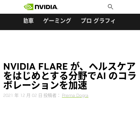
検索:
Skip
Toggle
to
Search
content
ター
自動車
ゲーミング
プロ グラフィックス
NVIDIA FLARE が、ヘルスケア
をはじめとする分野でAI のコラ
ボレーションを加速
2021 年 12 月 02 日
投稿者：
Prerna Dogra