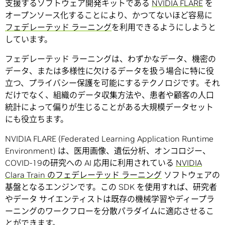
支援するソフトウェア開発キットである
NVIDIA FLARE
を
オープンソース化することにより、かつてないほど容易に
フェデレーテッド ラーニング
を利用できるようにしようと
しています。
フェデレーテッド ラーニングは、わずかなデータ、機密の
データ、または多様性に欠けるデータを扱う場合に特に役
立つ、プライバシー保護を可能にするテクノロジです。それ
だけでなく、組織のデータ収集方法や、患者や顧客の人口
統計によって偏りが生じることがある大規模データセット
にも役立ちます。
NVIDIA FLARE (Federated Learning Application Runtime
Environment) は、医用画像、遺伝分析、オンコロジー、
COVID-19の研究への AI 応用に利用されている
NVIDIA
Clara Train のフェデレーテッド ラーニング
ソフトウェアの
基盤となるエンジンです。この SDK を使用すれば、研究者
やデータ サイエンティストは既存の機械学習やディープラ
ーニングのワークフローを分散パラダイムに適応させるこ
とができます。