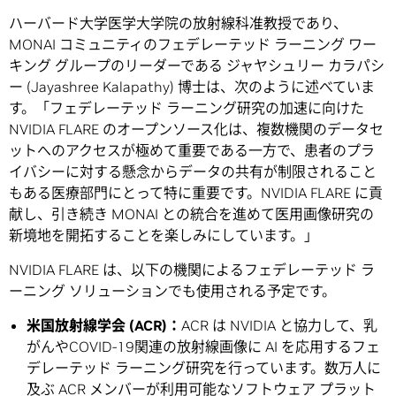
ハーバード大学医学大学院の放射線科准教授であり、
MONAI コミュニティのフェデレーテッド ラーニング ワー
キング グループのリーダーである ジャヤシュリー カラパシ
ー (Jayashree Kalapathy) 博士は、次のように述べていま
す。「フェデレーテッド ラーニング研究の加速に向けた
NVIDIA FLARE のオープンソース化は、複数機関のデータセ
ットへのアクセスが極めて重要である一方で、患者のプラ
イバシーに対する懸念からデータの共有が制限されること
もある医療部門にとって特に重要です。NVIDIA FLARE に貢
献し、引き続き MONAI との統合を進めて医用画像研究の
新境地を開拓することを楽しみにしています。」
NVIDIA FLARE は、以下の機関によるフェデレーテッド ラ
ーニング ソリューションでも使用される予定です。
米国放射線学会 (ACR)：
ACR は NVIDIA と協力して、乳
がんやCOVID-19関連の放射線画像に AI を応用するフェ
デレーテッド ラーニング研究を行っています。数万人に
及ぶ ACR メンバーが利用可能なソフトウェア プラット