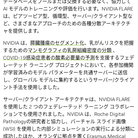
データベースをプールまたは交換する必要なく、協力して
AI モデルのトレーニングや評価を行います。NVIDIA FLARE
は、ピアツーピア型、循環型、サーバー/クライアント型な
ど、さまざまなアプローチのための各種分散アーキテクチ
ャを提供します。
NVIDIA は、
膵臓腫瘍のセグメント化
、乳がんリスクを把握
するための
マンモグラフィの乳房組織密度の分類
、
COVID-19感染症患者の酸素必要量の予測
を支援するフェデ
レーテッド ラーニング プロジェクトにおいて、各参加機関
が学習済みのモデル パラメーターを共通サーバーに送信
し、グローバル モデルに集約するというサーバー/クライア
ント手法を使用しました。
サーバー/クライアント アーキテクチャは、NVIDIA FLARE
を使用した 2 つのフェデレーテッド ラーニング コラボレー
ションでも使用されました。NVIDIA は、Roche Digital
Pathologyの研究者と協力し、バーチャル スライド画像
(WSI) を使用した内部シミュレーションの実行による分類に
成功したほか、オランダに拠点を置く
Erasmus Medical