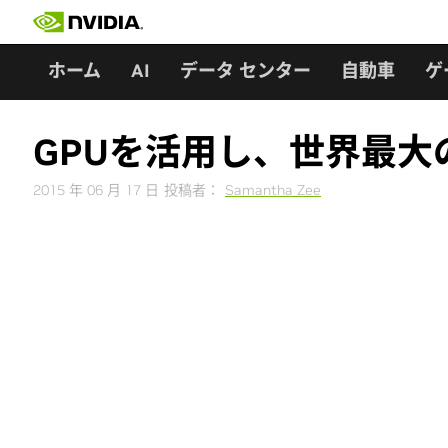
Skip
to
content
ホーム
AI
データ センター
自動車
ゲ
GPUを活用し、世界最
2015 年 06 月 17 日
投稿者：
Samantha Zee