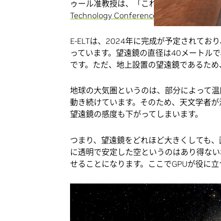
ゥール准教授は、「これはエジプトのピラミ
Technology Conference
で表現しました。
E-ELTは、2024年に完成が予定され
っています。望遠鏡の直径は40メートルで
です。ただ、地上設置の望遠鏡であるため
地球の大気圏というのは、部分によって温
動き続けています。そのため、天文学者が
望遠鏡の感度も下がってしまいます。
つまり、望遠鏡をどれほど大きくしても、
に透明で安定した空というのはあり得ない
せることになります。ここでGPUが役に立