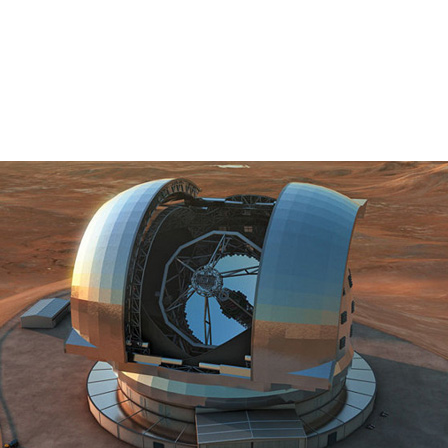
ッブル宇宙望遠鏡は、宇宙に対する我々の認識を大きく変え
cope）
なら、ハッブル望遠鏡から地球に送られてくるすばら
。それを支える技術のひとつがGPUです。
もあり、そのドームは高さ100メートルで2,800トンもある
ロ大学とパリ天文台（LESIA）で働くダミアン・グラタド