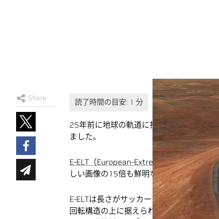
Share
25年前に地球の軌道に打ち上げられたハ
ました。
E-ELT（European-Extremely Large Teles
しい画像の15倍も鮮明な画像が得られます
E-ELTは長さがサッカーコートの半分近く
回転構造の上に据えられます。パリ・ディド