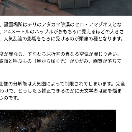
ッドに肩を並べる大きさ」だ、と今年のNVIDIA
GPU
ており、設置場所はチリのアタカマ砂漠のセロ・アマゾネスとな
、2.4メートルのハッブルがおもちゃに見えるほどの大きさ
、大気乱流の影響をもろに受けるのが頭痛の種となります。
度が異なる、すなわち屈折率の異なる空気が混じり合い、
波面と呼ぶもの（星から届く光）がゆがみ、画質が落ちて
画像の分解能は大気圏によって制限されてしまいます。完全
わけで、どうしたら補正できるのかに天文学者は頭を悩ま
つのです。