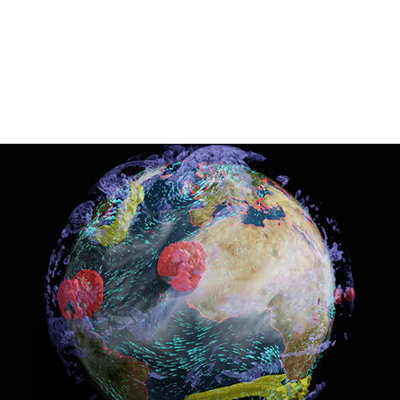
温は、観測史上最高を 7 年連続で更新し続けており、人間
0 年から 1900 年までの間で約 1.1°C 上昇しているの
まったく異なります。歴史的な干ばつ、前例のない熱波、強
常気象が相次いでおり、もはや気象災害はごく当たり前のこ