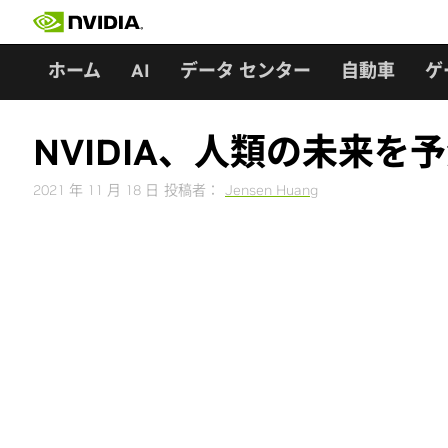
Skip
to
content
ホーム
AI
データ センター
自動車
ゲ
NVIDIA、人類の未来を
2021 年 11 月 18 日
投稿者：
Jensen Huang