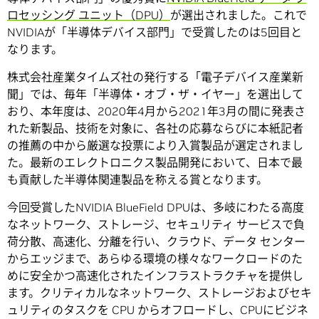
ロセッシング ユニット（DPU）
が選出されました。これで
NVIDIAが「半導体デバイス部門」で受賞したのは5回目と
なります。
株式会社産業タイムズ社の発行する「電子デバイス産業新
聞」では、毎年「半導体・オブ・ザ・イヤー」を選出して
おり、本年度は、2020年4月から2021年3月の間に発表さ
れた新製品、技術を対象に、各社の応募ならびに本紙記者
の推薦の中から厳選な投票により入賞製品が選定されまし
た。最新のエレクトロニクス製品開発において、日本で最
も貢献した半導体関連製品を称える賞となります。
今回受賞したNVIDIA BlueField DPUは、多岐にわたる高度
なネットワーク、ストレージ、セキュリティ サービスで負
荷分散、高速化、分離を行い、クラウド、データ センター
からエッジまで、あらゆる環境の様々なワークロードのた
めに安全かつ高速化されたインフラストラクチャを提供し
ます。クリティカルなネットワーク、ストレージおよびセキ
ュリティのタスクを CPU からオフロードし、CPUにビジネ