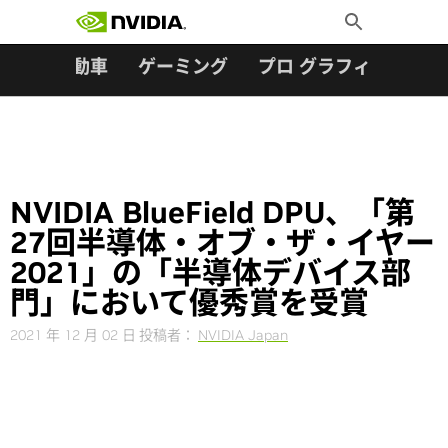
検索:
Skip
Toggle
to
Search
content
ター
自動車
ゲーミング
プロ グラフィックス
NVIDIA BlueField DPU、「第
27回半導体・オブ・ザ・イヤー
2021」の「半導体デバイス部
門」において優秀賞を受賞
2021 年 12 月 02 日
投稿者：
NVIDIA Japan