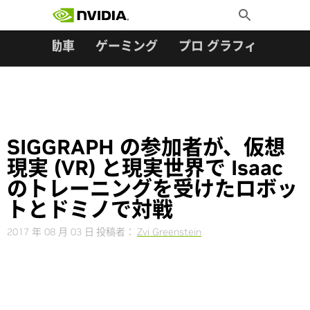
検索:
Skip
Toggle
to
Search
content
ター
自動車
ゲーミング
プロ グラフィックス
SIGGRAPH の参加者が、仮想
現実 (VR) と現実世界で Isaac
のトレーニングを受けたロボッ
トとドミノで対戦
2017 年 08 月 03 日
投稿者：
Zvi Greenstein