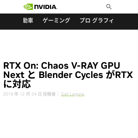
検索:
Skip
Toggle
to
Search
content
ター
自動車
ゲーミング
プロ グラフィックス
RTX On: Chaos V-RAY GPU
Next と Blender Cycles がRTX
に対応
2019 年 12 月 24 日
投稿者：
Gail Laguna