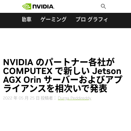
検索:
Skip
Toggle
to
Search
content
ター
自動車
ゲーミング
プロ グラフィックス
NVIDIA のパートナー各社が
COMPUTEX で新しい Jetson
AGX Orin サーバーおよびアプ
ライアンスを相次いで発表
2022 年 05 月 25 日
投稿者：
Durga Peddireddy