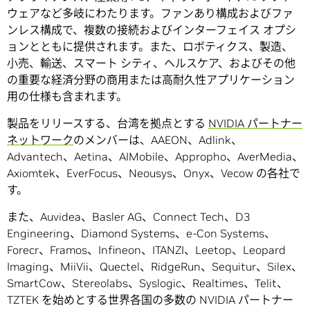
ウェアなど多岐にわたります。ファンあり構成およびファ
ンレス構成で、複数の接続およびインターフェイス オプシ
ョンとともに提供されます。また、ロボティクス、製造、
小売、輸送、スマート シティ、ヘルスケア、およびその他
の重要な経済分野の商用または高耐久性アプリケーション
用の仕様も含まれます。
製品をリリースする、台湾を拠点とする
NVIDIA パートナー
ネットワーク
のメンバーは、AAEON、Adlink、
Advantech、Aetina、AIMobile、Appropho、AverMedia、
Axiomtek、EverFocus、Neousys、Onyx、Vecow の各社で
す。
また、Auvidea、Basler AG、Connect Tech、D3
Engineering、Diamond Systems、e-Con Systems、
Forecr、Framos、Infineon、ITANZI、Leetop、Leopard
Imaging、MiiVii、Quectel、RidgeRun、Sequitur、Silex、
SmartCow、Stereolabs、Syslogic、Realtimes、Telit、
TZTEK を始めとする世界各国の多数の NVIDIA パートナー