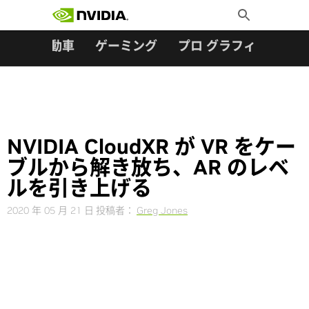
検索:
Skip
Toggle
to
Search
content
ター
自動車
ゲーミング
プロ グラフィックス
NVIDIA CloudXR が VR をケー
ブルから解き放ち、AR のレベ
ルを引き上げる
2020 年 05 月 21 日
投稿者：
Greg Jones