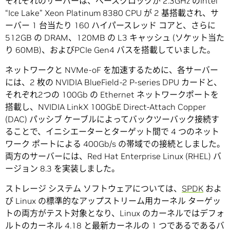
それぞれのサーバーは、ベースクロックが 2.3GHz のIntel
“Ice Lake” Xeon Platinum 8380 CPU が 2 基搭載され、サ
ーバー 1 台当たり 160 ハイパースレッド コアと、さらに
512GB の DRAM、120MB の L3 キャッシュ (ソケット当た
り 60MB)、およびPCIe Gen4 バスを搭載していました。
ネットワークと NVMe-oF を加速するために、各サーバー
には、2 枚の NVIDIA BlueField-2 P-series DPU カードと、
それぞれ2つの 100Gb の Ethernet ネットワークポートを
搭載し、NVIDIA LinkX 100GbE Direct-Attach Copper
(DAC) パッシブ ケーブルによってバックツーバック接続す
ることで、イニシエーターとターゲット間で 4 つのネット
ワーク ポートによる 400Gb/s の帯域での接続としました。
両方のサーバーには、Red Hat Enterprise Linux (RHEL) バ
ージョン 8.3 を実装しました。
ストレージ システム ソフトウェアについては、
SPDK
およ
び Linux の標準的なアップストリーム用カーネル ターゲッ
トの両方がテスト対象となり、Linux のカーネルではデフォ
ルトのカーネル 4.18 と最新カーネルの 1 つであるであるバ