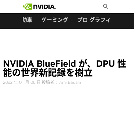
検索:
Skip
Toggle
to
Search
content
ター
自動車
ゲーミング
プロ グラフィックス
NVIDIA BlueField が、DPU 性
能の世界新記録を樹立
2022 年 01 月 06 日
投稿者：
Ami Badani