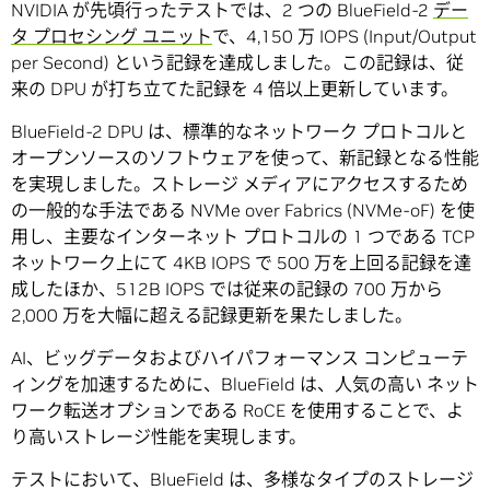
NVIDIA が先頃行ったテストでは、2 つの BlueField-2
デー
タ プロセシング ユニット
で、4,150 万 IOPS (Input/Output
per Second) という記録を達成しました。この記録は、従
来の DPU が打ち立てた記録を 4 倍以上更新しています。
BlueField-2 DPU は、標準的なネットワーク プロトコルと
オープンソースのソフトウェアを使って、新記録となる性能
を実現しました。ストレージ メディアにアクセスするため
の一般的な手法である NVMe over Fabrics (NVMe-oF) を使
用し、主要なインターネット プロトコルの 1 つである TCP
ネットワーク上にて 4KB IOPS で 500 万を上回る記録を達
成したほか、512B IOPS では従来の記録の 700 万から
2,000 万を大幅に超える記録更新を果たしました。
AI、ビッグデータおよびハイパフォーマンス コンピューテ
ィングを加速するために、BlueField は、人気の高い ネット
ワーク転送オプションである RoCE を使用することで、よ
り高いストレージ性能を実現します。
テストにおいて、BlueField は、多様なタイプのストレージ