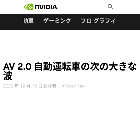
検索:
Skip
Toggle
to
Search
content
ター
自動車
ゲーミング
プロ グラフィックス
AV 2.0 自動運転車の次の大きな
波
2023 年 12 月 18 日
投稿者：
Kristen Yee