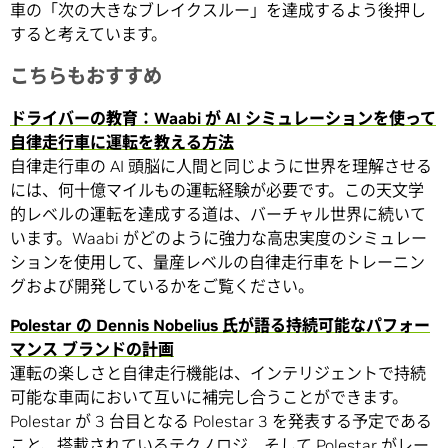
車の「次の大きなブレイクスルー」を達成するよう後押し
すると考えています。
こちらもおすすめ
ドライバーの教育：Waabi が AI シミュレーションを使って
自律走行車に運転を教える方法
自律走行車の AI 頭脳に人間と同じように世界を理解させる
には、何十億マイルもの運転経験が必要です。この天文学
的レベルの運転を達成する道は、バーチャル世界に続いて
います。Waabi がどのように強力な高忠実度のシミュレー
ションを使用して、量産レベルの自律走行車をトレーニン
グおよび開発しているかをご覧ください。
Polestar の Dennis Nobelius 氏が語る持続可能なパフォー
マンス ブランドの計画
運転の楽しさと自律走行機能は、インテリジェントで持続
可能な車両において互いに補完し合うことができます。
Polestar が 3 台目となる Polestar 3 を発表する予定である
こと、搭載されているテクノロジ、そして Polestar がレー