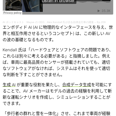
AI ポッドキャスト
·
Wayve の CEO、Alex Kendall 氏が語る自律走行車の躍進 – Ep.209
エンボディド AI (AI に物理的なインターフェースを与え、世
界と相互作用させるというコンセプト) は、この新しい AV
の波の基礎となるものです。
Kendall 氏は「ハードウェアとソフトウェアの問題であり、
これらは別々に考える必要がある」と指摘しました。例え
ば、車両に最高品質のセンサーが搭載されていても、適切
なソフトウェアがなければ、システムはそれを使って適切
な判断を下すことができません。
生成 AI
が重要な役割を果たし、
合成データ生成
を可能にす
ることで、AV メーカーはモデルの過去の経験を利用して斬
新な運転シナリオを作成し、シミュレーションすることが
できます。
「歩行者の群れと雪を一体化」させ、これまで車両が経験