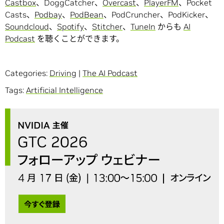
Castbox
、DoggCatcher、
Overcast
、
PlayerFM
、Pocket
Casts、
Podbay
、
PodBean
、PodCruncher、PodKicker、
Soundcloud
、
Spotify
、
Stitcher
、
TuneIn
からも
AI
Podcast
を聴くことができます。
Categories:
Driving
|
The AI Podcast
Tags:
Artificial Intelligence